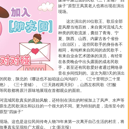
媒体中露过面的民歌《三十里铺》“四
妹子”原型王凤英老人也将出现在演出
现场。
这次演出的10位歌王、歌后全部
是风靡当地百姓，来自黄河流域几大
种类的民歌流派，囊括了青海、宁
夏、陕西、山西、内蒙古各个省份
（自治区）。这些民歌手的身份各不
相同，有纯粹来自民间的农民歌手，
有来自业余艺术团体的演员，有经常
在各类晚会中出头露面的成名民歌
手，甚至还有民歌爱好者通过网络录
音在乡间找到的。这次为期3天的演出
的民歌，陕北的《哪达也不如咱这山沟沟好》、《三十里明沙二十里
艳》、《三十里铺》、《三天路程两天到》，山西左权民歌《打酸
等民歌都将原汁原味地展现在首都观众的面前。
流域民歌真实的原始风貌，还特别在演出的时候加上了风声、水声等
原生态民歌演出和以往的一个很大的不同。更为特别的是，流传至今的
原型“四妹子”
场。这也是这位民间传奇人物78年来第一次离开自己生活的村庄，将
故事真实呈现给广大观众。（文/新京报）