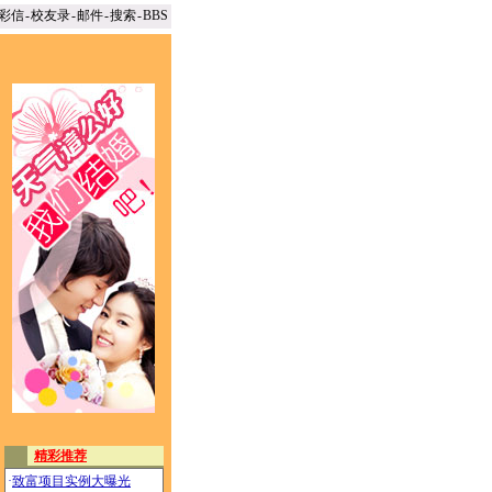
彩信
-
校友录
-
邮件
-
搜索
-
BBS