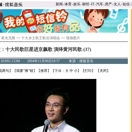
新闻
-
体育
-
娱乐
-
财经
-
IT
-
汽车
-
房产
-
女人
-
短信
-
>
星光无限
>>
十大乡土歌王歌后演唱会
>>
现场图片
：十大民歌巨星进京飙歌 演绎黄河民歌-(37)
C.SOHU.COM 2004年11月06日18:57 来源：搜狐音乐
说两句
】【
我要“揪”错
】【
推荐
】【字体：
大
中
小
】【
打印
】 【
关闭
】