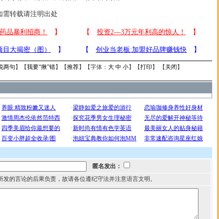
需转载请注明出处
说两句
】【
我要“揪”错
】【
推荐
】【字体：
大
中
小
】【
打印
】 【
关闭
】
匿名发出：
所发的言论的后果负责，故请各位遵纪守法并注意语言文明。