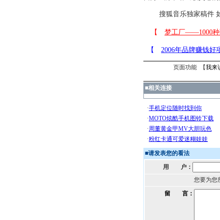
搜狐音乐独家稿件 如
页面功能 【
我来
■
相关连接
■
请发表您的看法
用 户：
您要为您
留 言：