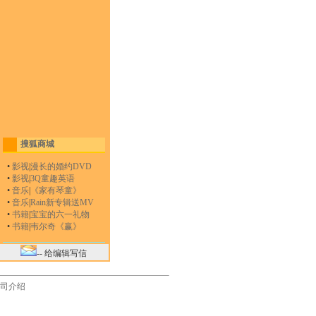
搜狐商城
•
影视
|
漫长的婚约DVD
•
影视
|
3Q童趣英语
•
音乐
|
《家有琴童》
•
音乐
|
Rain新专辑送MV
•
书籍
|
宝宝的六一礼物
•
书籍
|
韦尔奇《赢》
-- 给编辑写信
司介绍