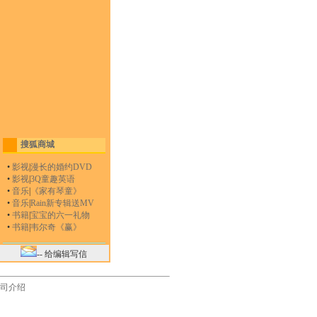
搜狐商城
•
影视
|
漫长的婚约DVD
•
影视
|
3Q童趣英语
•
音乐
|
《家有琴童》
•
音乐
|
Rain新专辑送MV
•
书籍
|
宝宝的六一礼物
•
书籍
|
韦尔奇《赢》
-- 给编辑写信
司介绍