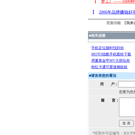
页面功能 【
我来
■
相关连接
■
请发表您的看法
用 户：
您要为您
留 言：
*经营许可证编号：京ICP000