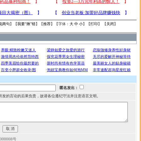
说两句
】【
我要“揪”错
】【
推荐
】【字体：
大
中
小
】【
打印
】 【
关闭
】
匿名发出：
所发的言论的后果负责，故请各位遵纪守法并注意语言文明。
00008号