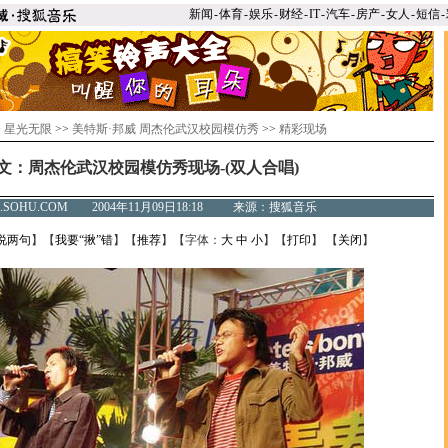
新闻
-
体育
-
娱乐
-
财经
-
IT
-
汽车
-
房产
-
女人
-
短信
-
>
星光无限
>>
美特斯·邦威 周杰伦武汉校园模仿秀
>>
精彩现场
文：周杰伦武汉校园模仿秀现场-(双人合唱)
C.SOHU.COM 2004年11月09日18:18 来源：搜狐音乐
说两句
】【
我要“揪”错
】【
推荐
】【字体：
大
中
小
】【
打印
】 【
关闭
】