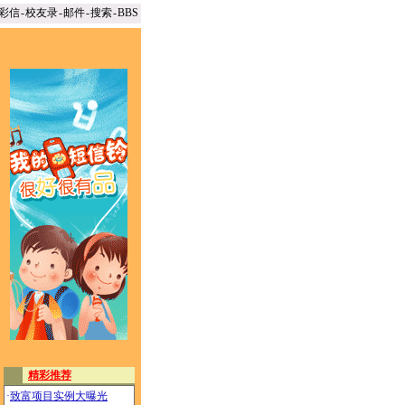
彩信
-
校友录
-
邮件
-
搜索
-
BBS