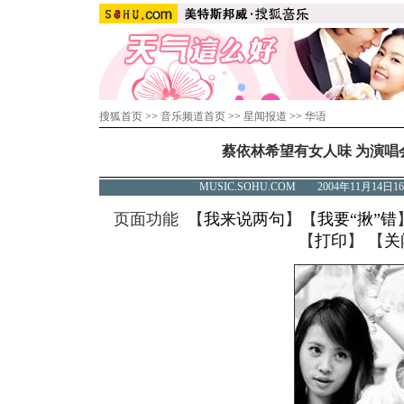
搜狐首页
>>
音乐频道首页
>>
星闻报道
>>
华语
蔡依林希望有女人味 为演唱
MUSIC.SOHU.COM 2004年11月1
页面功能 【
我来说两句
】【
我要“揪”错
【
打印
】 【
关