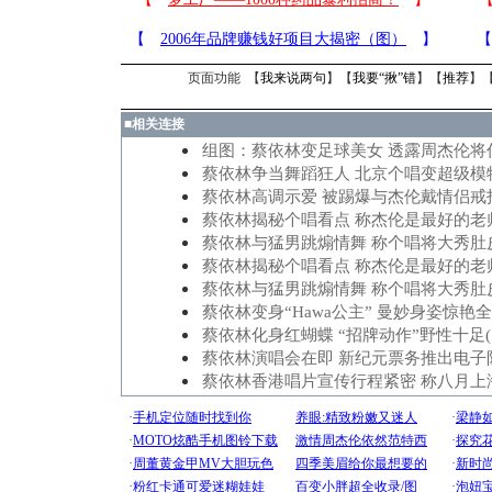
页面功能 【
我来说两句
】【
我要“揪”错
】【
推荐
】
■
相关连接
组图：蔡依林变足球美女 透露周杰伦将
蔡依林争当舞蹈狂人 北京个唱变超级模
蔡依林高调示爱 被踢爆与杰伦戴情侣戒指
蔡依林揭秘个唱看点 称杰伦是最好的老师
蔡依林与猛男跳煽情舞 称个唱将大秀肚皮
蔡依林揭秘个唱看点 称杰伦是最好的老师
蔡依林与猛男跳煽情舞 称个唱将大秀肚皮
蔡依林变身“Hawa公主” 曼妙身姿惊艳
蔡依林化身红蝴蝶 “招牌动作”野性十足(
蔡依林演唱会在即 新纪元票务推出电子
蔡依林香港唱片宣传行程紧密 称八月上