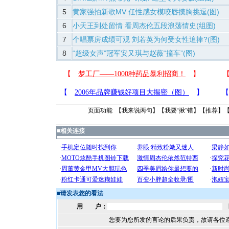
5
黄家强拍新歌MV 任性感女模咬唇摸胸挑逗(图)
6
小天王到处留情 看周杰伦五段浪荡情史(组图)
7
个唱票房成绩可观 刘若英为何受女性追捧?(图)
8
“超级女声”冠军安又琪与赵薇“撞车”(图)
页面功能 【
我来说两句
】【
我要“揪”错
】【
推荐
】
■
相关连接
■
请发表您的看法
用 户：
您要为您所发的言论的后果负责，故请各位