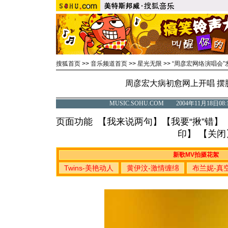
搜狐首页
>>
音乐频道首页
>>
星光无限
>>
“周彦宏网络演唱会”
周彦宏大病初愈网上开唱 摆
MUSIC.SOHU.COM 2004年11月18
页面功能 【
我来说两句
】【
我要“揪”错
】
印
】 【
关闭
新歌MV拍摄花絮
Twins-美艳动人
黄伊汶-激情缠绵
布兰妮-真