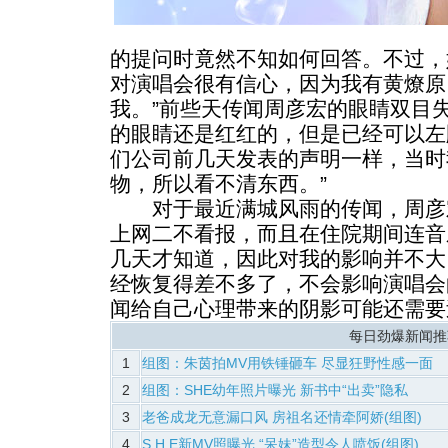
的提问时竟然不知如何回答。不过，
对演唱会很有信心，因为我有黄燎原
我。”前些天传闻周彦宏的眼睛双目
的眼睛还是红红的，但是已经可以左
们公司前几天发表的声明一样，当时
物，所以看不清东西。”
对于最近满城风雨的传闻，周彦宏
上网二不看报，而且在住院期间连音
几天才知道，因此对我的影响并不大
经恢复得差不多了，不会影响演唱会
闻给自己心理带来的阴影可能还需要
每日劲爆新闻推
1
组图：朱茵拍MV用铁锤砸车 尽显狂野性感一面
2
组图：SHE幼年照片曝光 新书中“出卖”隐私
3
老爸成龙无意漏口风 房祖名还情牵阿娇(组图)
4
S.H.E新MV照曝光 “呆妹”造型令人喷饭(组图)