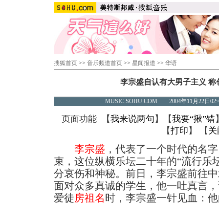
搜狐首页
>>
音乐频道首页
>>
星闻报道
>>
华语
李宗盛自认有大男子主义 称
MUSIC.SOHU.COM 2004年11月22
页面功能 【
我来说两句
】【
我要“揪”错
【
打印
】 【
关
李宗盛
，代表了一个时代的名字
束，这位纵横乐坛二十年的“流行乐
分哀伤和神秘。前日，李宗盛前往中
面对众多真诚的学生，他一吐真言，
爱徒
房祖名
时，李宗盛一针见血：他