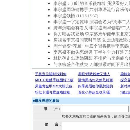
李宗盛：刀郎的音乐很粗糙 我没看好刀郎
李宗盛周华健携手 共创华语流行音乐传奇
李宗盛领悟
(11/16 15:37)
李宗盛一字定乾坤 演唱会名为“周李二人
跨年演唱会有看头 李宗盛周华健唱“二人
你方唱罢我登场 李宗盛周华健年末北京
房祖名李宗盛同获时尚奖 边走边唱献歌
周华健变“花旦” 年底个唱将携手李宗盛(
李宗盛不做失恋怨男 下半年全力打造刀郎
林忆莲走出离婚阴影 不排斥与李宗盛合作
与李宗盛合作默契 刀郎抓紧时间下月出
■
请发表您的看法
用 户：
您要为您所发的言论的后果负责，故请各位
留 言：