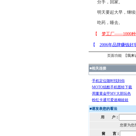
分手，回家。
明天要起大早，继续拍“
吃药，睡去。
页面功能 【
我来
■
相关连接
■
请发表您的看法
用 户：
您要为您
留 言：