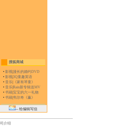
搜狐商城
•
影视
|
漫长的婚约DVD
•
影视
|
3Q童趣英语
•
音乐
|
《家有琴童》
•
音乐
|
Rain新专辑送MV
•
书籍
|
宝宝的六一礼物
•
书籍
|
韦尔奇《赢》
-- 给编辑写信
司介绍