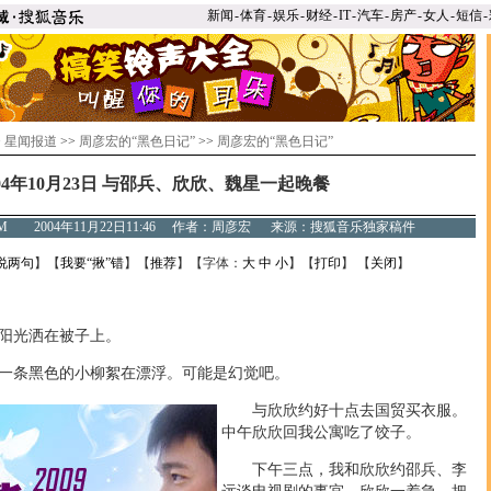
新闻
-
体育
-
娱乐
-
财经
-
IT
-
汽车
-
房产
-
女人
-
短信
-
>
星闻报道
>>
周彦宏的“黑色日记”
>>
周彦宏的“黑色日记”
004年10月23日 与邵兵、欣欣、魏星一起晚餐
.COM 2004年11月22日11:46 作者：周彦宏 来源：搜狐音乐独家稿件
说两句
】【
我要“揪”错
】【
推荐
】【字体：
大
中
小
】【
打印
】 【
关闭
】
阳光洒在被子上。
条黑色的小柳絮在漂浮。可能是幻觉吧。
与欣欣约好十点去国贸买衣服。
中午欣欣回我公寓吃了饺子。
下午三点，我和欣欣约邵兵、李