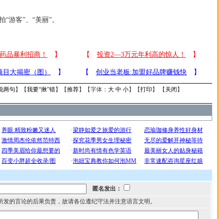
游客”、“美丽”。
说两句
】【
我要“揪”错
】【
推荐
】【字体：
大
中
小
】【
打印
】 【
关闭
】
匿名发出：
所发的言论的后果负责，故请各位遵纪守法并注意语言文明。