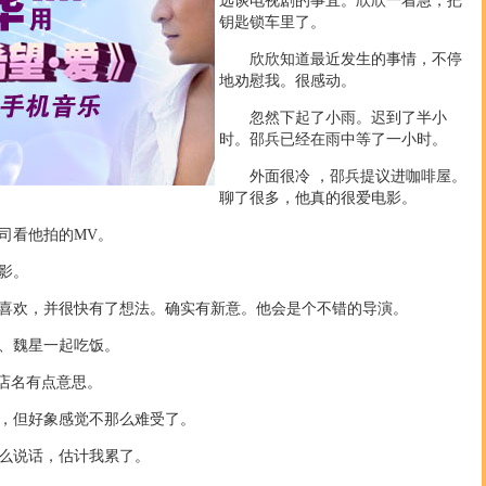
远谈电视剧的事宜。欣欣一着急，把
钥匙锁车里了。
欣欣知道最近发生的事情，不停
地劝慰我。很感动。
忽然下起了小雨。迟到了半小
时。邵兵已经在雨中等了一小时。
外面很冷 ，邵兵提议进咖啡屋。
聊了很多，他真的很爱电影。
看他拍的MV。
影。
欢，并很快有了想法。确实有新意。他会是个不错的导演。
、魏星一起吃饭。
店名有点意思。
但好象感觉不那么难受了。
么说话，估计我累了。