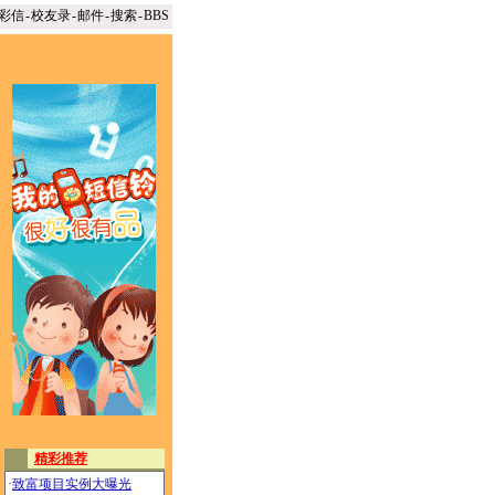
彩信
-
校友录
-
邮件
-
搜索
-
BBS