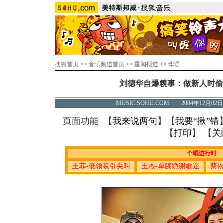
搜狐首页
>>
音乐频道首页
>>
星闻报道
>>
华语
刘德华自爆糗事：做新人时偷
MUSIC.SOHU.COM 2004年12月
页面功能 【
我来说两句
】【
我要“揪”错
【
打印
】 【
关
个唱进行时
王菲-低领装引尖叫
王杰-单膝跪谢歌迷
蔡依