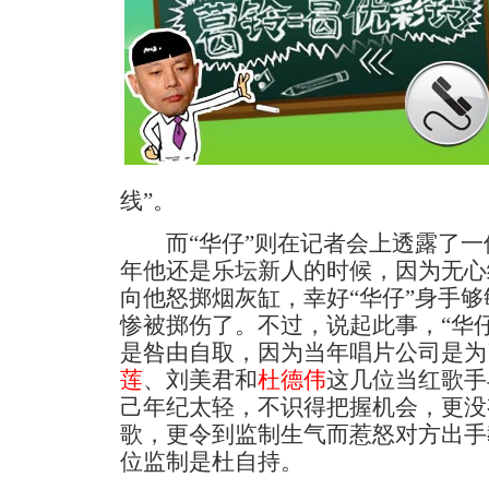
线”。
而“华仔”则在记者会上透露了一
年他还是乐坛新人的时候，因为无心
向他怒掷烟灰缸，幸好“华仔”身手
惨被掷伤了。不过，说起此事，“华
是咎由自取，因为当年唱片公司是为
莲
、刘美君和
杜德伟
这几位当红歌手
己年纪太轻，不识得把握机会，更没
歌，更令到监制生气而惹怒对方出手
位监制是杜自持。