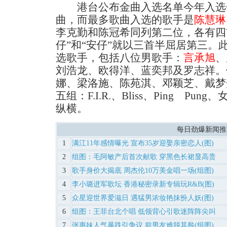
港台公布金曲入选名单今年入选
曲，而最多歌曲入选的歌手是
陈慧琳
李克勤和陈冠希同列第二位，各有四
仔”和“安仔”就以三首半屈居第三。
选歌手，包括八位男歌手：
言承旭
、
刘浩龙、欧得洋、蓝奕邦及罗志祥。
娜、梁洛施、陈苑淇、邓颖芝、戴梦
五组：F.I.R.、Bliss、Ping P
纵横。
每日劲爆新闻推
1
满江11年感情曝光 宣布35岁迎娶亲密恋人(图)
2
组图：毛阿敏产后首次献歌 穿黑色长裙显高贵
3
歌手身价大揭底 周杰伦10万美金唱一场(组图)
4
李小璐进军歌坛 香港秘密录新专辑玩R&B(图)
5
众星迎世界爱滋日 遇猛男浓妆艳抹扮人妖(图)
6
组图：王菲台北个唱 低领背心引歌迷阵阵尖叫
7
张惠妹人气暴跌引争议 前男友难脱其咎(组图)