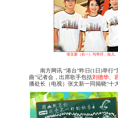
张文新（右一）与华仔、祖儿、Ed
南方网讯 “港台”昨日(1日)举行
曲”记者会，出席歌手包括
刘德华
、
播处长（电视）张文新一同揭晓“十