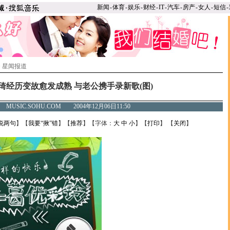
新闻
-
体育
-
娱乐
-
财经
-
IT
-
汽车
-
房产
-
女人
-
短信
-
>
星闻报道
琦经历变故愈发成熟 与老公携手录新歌(图)
MUSIC.SOHU.COM 2004年12月06日11:50
说两句
】【
我要“揪”错
】【
推荐
】【字体：
大
中
小
】【
打印
】 【
关闭
】