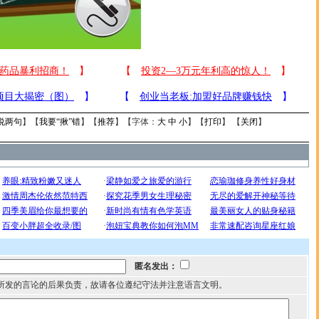
说两句
】【
我要“揪”错
】【
推荐
】【字体：
大
中
小
】【
打印
】 【
关闭
】
匿名发出：
所发的言论的后果负责，故请各位遵纪守法并注意语言文明。