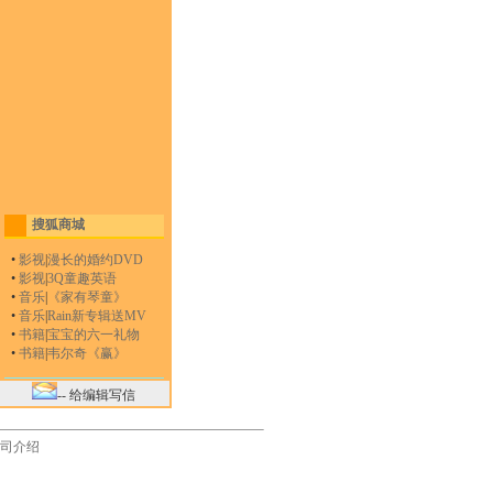
搜狐商城
•
影视
|
漫长的婚约DVD
•
影视
|
3Q童趣英语
•
音乐
|
《家有琴童》
•
音乐
|
Rain新专辑送MV
•
书籍
|
宝宝的六一礼物
•
书籍
|
韦尔奇《赢》
-- 给编辑写信
司介绍