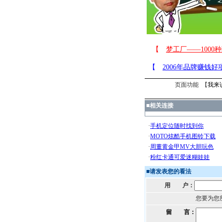
页面功能 【
我来
■
相关连接
■
请发表您的看法
用 户：
您要为您
留 言：