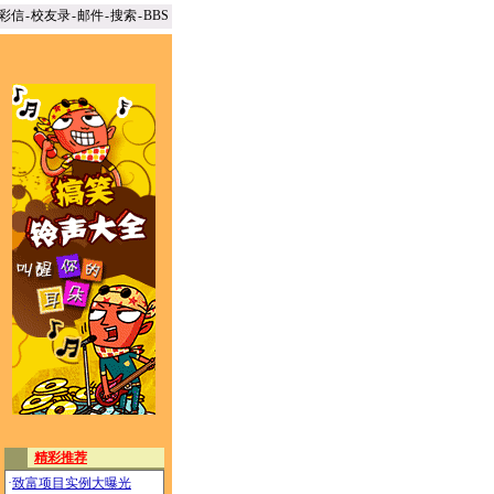
彩信
-
校友录
-
邮件
-
搜索
-
BBS