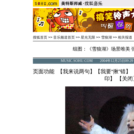
搜狐首页
>>
音乐频道首页
>>
星光无限
>>
雪狼湖
>>
相关报道
组图：《雪狼湖》场景唯美 
MUSIC.SOHU.COM 2004年12月25日
页面功能 【
我来说两句
】【
我要“揪”错
】
印
】 【
关闭