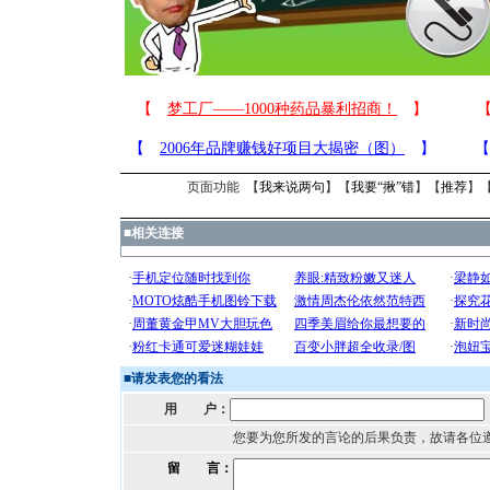
页面功能 【
我来说两句
】【
我要“揪”错
】【
推荐
】
■
相关连接
■
请发表您的看法
用 户：
您要为您所发的言论的后果负责，故请各位
留 言：