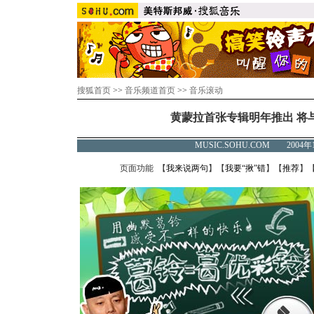
搜狐首页
>>
音乐频道首页
>>
音乐滚动
黄蒙拉首张专辑明年推出 将
MUSIC.SOHU.COM 2004年
页面功能 【
我来说两句
】【
我要“揪”错
】【
推荐
】