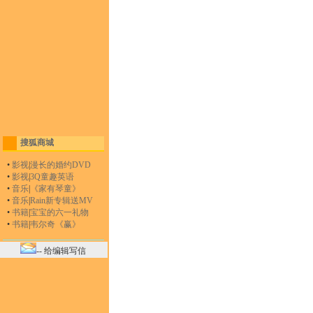
搜狐商城
•
影视
|
漫长的婚约DVD
•
影视
|
3Q童趣英语
•
音乐
|
《家有琴童》
•
音乐
|
Rain新专辑送MV
•
书籍
|
宝宝的六一礼物
•
书籍
|
韦尔奇《赢》
-- 给编辑写信