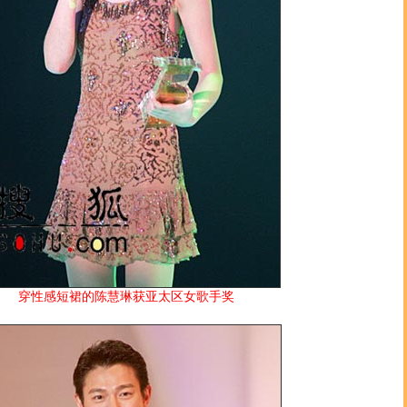
穿性感短裙的陈慧琳获亚太区女歌手奖