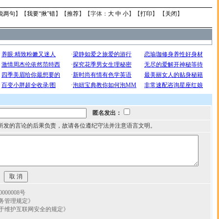
说两句
】【
我要“揪”错
】【
推荐
】【字体：
大
中
小
】【
打印
】 【
关闭
】
匿名发出：
所发的言论的后果负责，故请各位遵纪守法并注意语言文明。
00008号
务管理规定》
于维护互联网安全的规定》