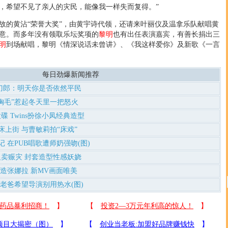
，希望不见了亲人的灾民，能像我一样失而复得。”
的黄沾“荣誉大奖”，由黄宇诗代领，还请来叶丽仪及温拿乐队献唱黄
意。而多年没有领取乐坛奖项的
黎明
也有出任表演嘉宾，有善长捐出三
明
到场献唱，黎明《情深说话未曾讲》、《我这样爱你》及新歌《一言
每日劲爆新闻推荐
刀郎：明天你是否依然平民
胸毛”惹起冬天里一把怒火
 Twins扮徐小凤经典造型
床上街 与曹敏莉拍“床戏”
 在PUB唱歌遭师奶强吻(图)
卖赈灾 封套造型性感妖娆
打造张娜拉 新MV画面唯美
 老爸希望导演别用热水(图)