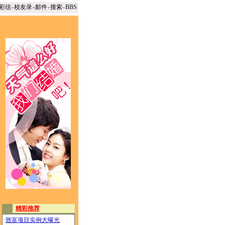
彩信
-
校友录
-
邮件
-
搜索
-
BBS