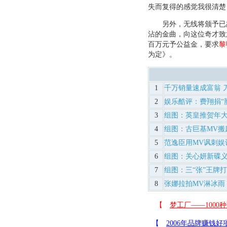
失而复得的感觉我很清楚
另外，无线将颁予已故
沾的金曲，向这位奇才致
百万元予公益金，要求
黎
为定》。
1
千万销量速成富翁 
2
娱乐酷评：费翔捐“
3
组图：英皇推贺年大碟
4
组图：古巨基MV搬
5
范逸臣用MV讽刺娱记
6
组图：关心妍新碟义
7
组图：三“张”王牌
8
张娜拉拍MV淋冰雨