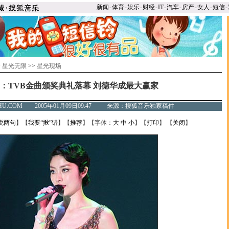
新闻
-
体育
-
娱乐
-
财经
-
IT
-
汽车
-
房产
-
女人
-
短信
-
>
星光无限
>>
星光现场
：TVB金曲颁奖典礼落幕 刘德华成最大赢家
SOHU.COM 2005年01月09日09:47 来源：搜狐音乐独家稿件
说两句
】【
我要“揪”错
】【
推荐
】【字体：
大
中
小
】【
打印
】 【
关闭
】