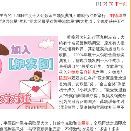
[1] [
2
] [
3
]
下一页
的《2004年度十大劲歌金曲颁奖典礼》昨晚假红馆举行，
刘德华
成
欢迎男歌星”奖和“亚太区最受欢迎香港歌星”两大奖项，全晚更获得五个
昨晚颁奖礼进行至九时左右，大
约有十名员警到场调查，原来有人报
称红馆有炸弹，其后证实为虚报后即
收队。《2004年度十大劲歌金曲颁奖
典礼》，整晚共颁发四十六个奖项，
最受瞩目的“最受欢迎男、女歌星”奖
落入
刘德华
及
容祖儿
之手，刘德华与
陈慧琳
双双连庄夺得“亚太区最受欢迎
香港男、女歌星”奖，“金曲金奖”则是
杨千嬅的《小城大事》。“最受欢迎新
人”金奖由薛凯琪夺得，银奖及铜奖分
别为吴日言及周国贤，薛凯琪领奖时
泪流披面，梁洛施和官恩娜则三甲不
事隔四年重夺男歌星大奖，打败李克勤和
古巨基
，全场愕然之后即欢
也感到很意外，与李克勤拥抱完后，不停激动地说着：“多谢！多谢！