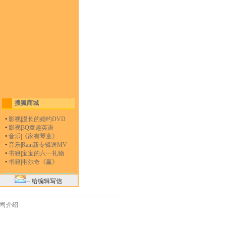
搜狐商城
•
影视
|
漫长的婚约DVD
•
影视
|
3Q童趣英语
•
音乐
|
《家有琴童》
•
音乐
|
Rain新专辑送MV
•
书籍
|
宝宝的六一礼物
•
书籍
|
韦尔奇《赢》
-- 给编辑写信
司介绍