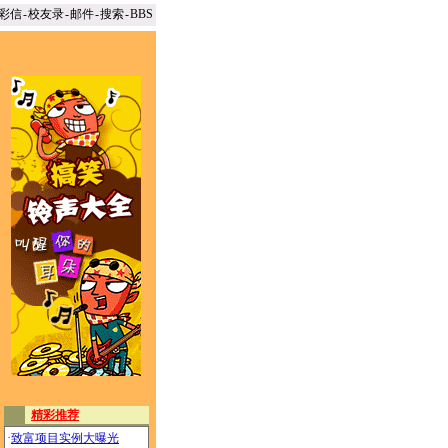
彩信
-
校友录
-
邮件
-
搜索
-
BBS