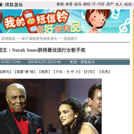
新闻
-
体育
-
娱乐
-
财经
-
IT
-
汽车
-
房产
-
女人
-
短信
-
>
星闻报道
>>
第47届格莱美颁奖典礼
>>
现场图片
图文：Norah Jones获得最佳流行女歌手奖
C.SOHU.COM 2005年02月14日13:08 来源：搜狐娱乐
说两句
】【
我要“揪”错
】【
推荐
】【字体：
大
中
小
】【
打印
】 【
关闭
】