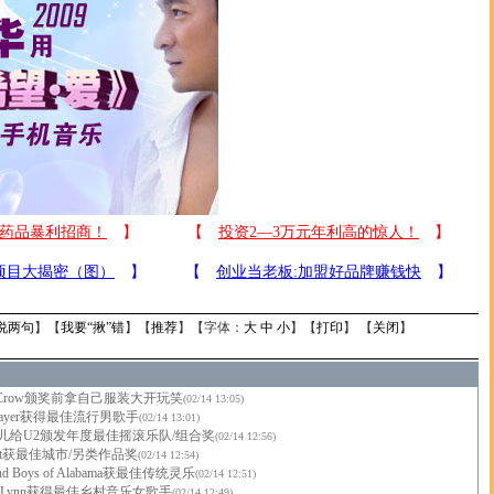
说两句
】【
我要“揪”错
】【
推荐
】【字体：
大
中
小
】【
打印
】 【
关闭
】
l Crow颁奖前拿自己服装大开玩笑
(02/14 13:05)
Mayer获得最佳流行男歌手
(02/14 13:01)
儿给U2颁发年度最佳摇滚乐队/组合奖
(02/14 12:56)
cott获最佳城市/另类作品奖
(02/14 12:54)
nd Boys of Alabama获最佳传统灵乐
(02/14 12:51)
tta Lynn获得最佳乡村音乐女歌手
(02/14 12:49)