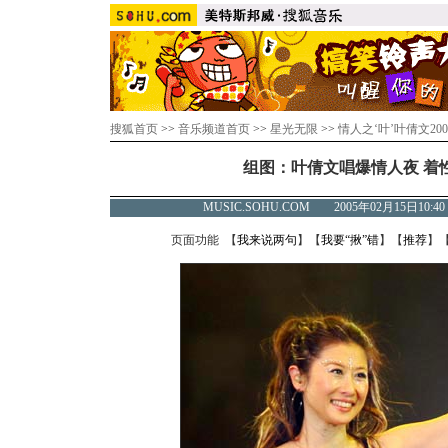
搜狐首页
>>
音乐频道首页
>>
星光无限
>>
情人之‘叶’叶倩文20
组图：叶倩文唱爆情人夜 着
MUSIC.SOHU.COM 2005年02月15日
页面功能 【
我来说两句
】【
我要“揪”错
】【
推荐
】