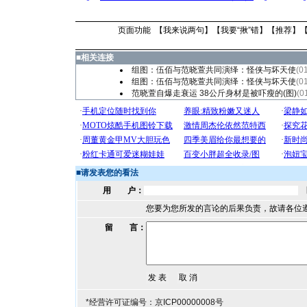
页面功能 【
我来说两句
】【
我要“揪”错
】【
推荐
】
■
相关连接
组图：伍佰与范晓萱共同演绎：怪侠与坏天使
(0
组图：伍佰与范晓萱共同演绎：怪侠与坏天使
(0
范晓萱自爆走衰运 38公斤身材是被吓瘦的(图)
(0
■
请发表您的看法
用 户：
您要为您所发的言论的后果负责，故请各位
留 言：
*经营许可证编号：京ICP00000008号