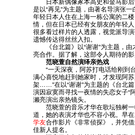
日本新偶像冢本高史和金马影后
是以“再见”为主题，由著名导演张
年轻日本人住在上海一栋公寓的二楼
情，但在日本已经有女朋友的年轻人
很多看过样片的人透露，视觉派导演
遗憾传达得丝丝入扣。
《台北篇》以“谢谢”为主题，由
亮合作。据了解，这部令人期待的影
范晓萱自然演绎亲热戏
“一天深夜，阿苏打电话给刚到台
满心喜悦地赶到她家时，才发现阿苏
架……”在以“谢谢”为主题的《台北
演因寂寞而寻找一夜情的失恋女子“
濑亮演出亲热镜头。
范晓萱的音乐才华在歌坛独树一
道，她的表演才华也不容小视。早在1
学友
合作影片《非常侦探》，并凭借
佳新人提名。