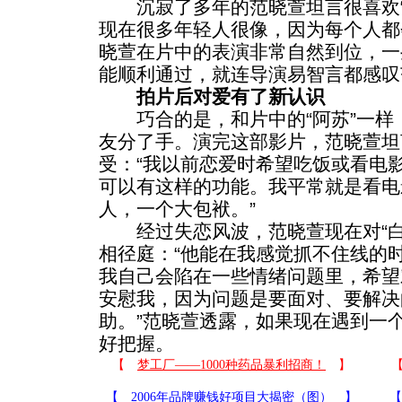
沉寂了多年的范晓萱坦言很喜欢“阿
现在很多年轻人很像，因为每个人都
晓萱在片中的表演非常自然到位，一
能顺利通过，就连导演易智言都感叹
拍片后对爱有了新认识
巧合的是，和片中的“阿苏”一样
友分了手。演完这部影片，范晓萱坦
受：“我以前恋爱时希望吃饭或看电
可以有这样的功能。我平常就是看电
人，一个大包袱。”
经过失恋风波，范晓萱现在对“白
相径庭：“他能在我感觉抓不住线的
我自己会陷在一些情绪问题里，希望
安慰我，因为问题是要面对、要解决
助。”范晓萱透露，如果现在遇到一
好把握。