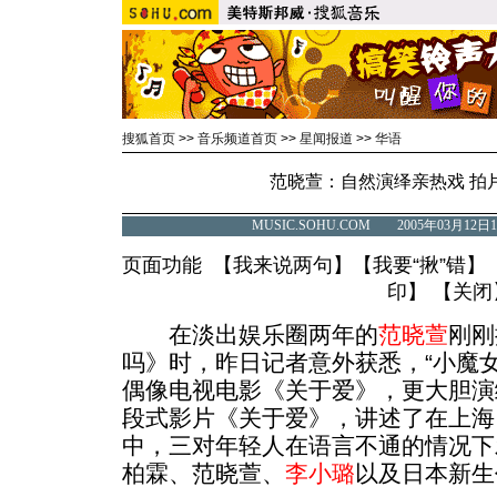
搜狐首页
>>
音乐频道首页
>>
星闻报道
>>
华语
范晓萱：自然演绎亲热戏 拍
MUSIC.SOHU.COM 2005年03月1
页面功能 【
我来说两句
】【
我要“揪”错
】
印
】 【
关闭
在淡出娱乐圈两年的
范晓萱
刚刚
吗》时，昨日记者意外获悉，“小魔
偶像电视电影《关于爱》，更大胆演
段式影片《关于爱》，讲述了在上海
中，三对年轻人在语言不通的情况下
柏霖、范晓萱、
李小璐
以及日本新生