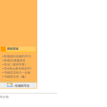
搜狐商城
•
影视
|
漫长的婚约DVD
•
影视
|
3Q童趣英语
•
音乐
|
《家有琴童》
•
音乐
|
Rain新专辑送MV
•
书籍
|
宝宝的六一礼物
•
书籍
|
韦尔奇《赢》
-- 给编辑写信
司介绍