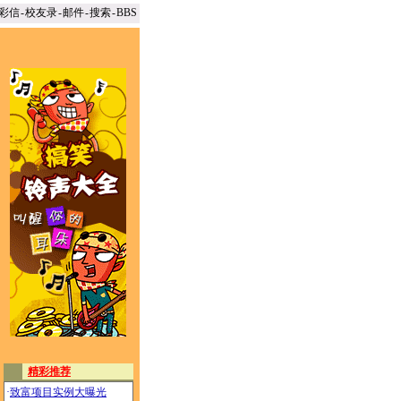
彩信
-
校友录
-
邮件
-
搜索
-
BBS