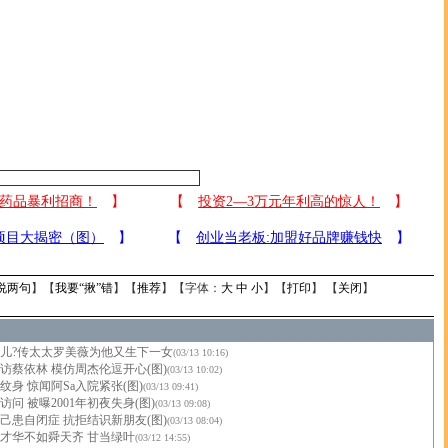
说两句
】【
我要“揪”错
】【
推荐
】【字体：
大
中
小
】【
打印
】 【
关闭
】
儿?传太太罗美薇为他又生下一女
(03/13 10:16)
访蔡依林 模仿周杰伦逗开心(图)
(03/13 10:02)
身 惊闻阿Sa入院紧张(图)
(03/13 09:41)
问 被曝2001年初夜失身(图)
(03/13 09:08)
己患自闭症 抗拒结识新朋友(图)
(03/13 08:04)
才华不如舜天齐 甘当绿叶
(03/12 14:55)