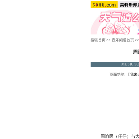
搜狐首页
>>
音乐频道首页
>
周
MUSIC.
页面功能 【
我来
周渝民（仔仔）与大S徐