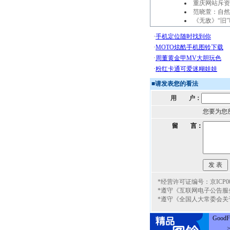
重庆网站斥资
范晓萱：自然
《无敌》“旧
■
请发表您的看法
用 户：
您要为您
留 言：
*经营许可证编号：京ICP000
*遵守《互联网电子公告服
*遵守《全国人大常委会关