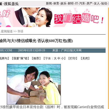
新闻
-
体育
-
娱乐
-
财经
-
IT
-
汽车
-
房产
-
女人
-
短信
-
>
星闻报道
>>
华语
渝民与大S情侣戒曝光 否认收600万红包(图)
SOHU.COM 2005年03月13日09:19 来源：广州日报大洋网
说两句
】【
我要“揪”错
】【
推荐
】【字体：
大
中
小
】【
打印
】 【
关闭
】
熙媛早前去日本宣传台剧《战神》时，被发现戴Cartier白金情侣戒