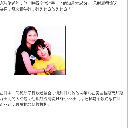
许玮伦送的，他一咪得个“笑”字，当他知道大S都有一只时就很惊讶，
是这样，每次都学我，我买什么他买什么！”
日本一间餐厅举行歌迷聚会，讲到日前传他两年前在美国拉斯韦加斯
万美元的大红包，他即刻澄清说只有6,666美元，还称是个歌迷放在酒
还不到，最后捐给慈善机构。