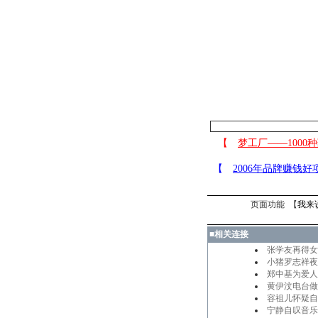
页面功能 【
我来
■
相关连接
张学友再得女
小猪罗志祥夜
郑中基为爱人纹
黄伊汶电台做访
容祖儿怀疑自
宁静自叹音乐