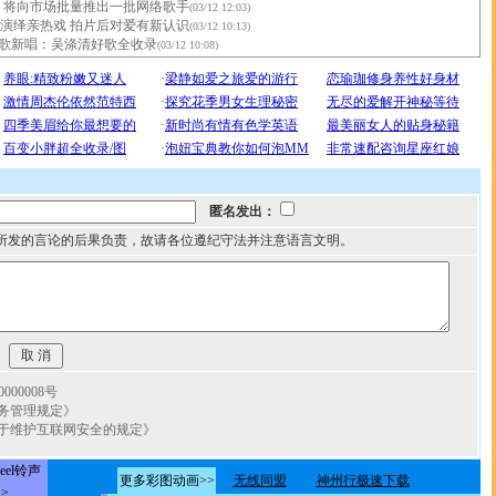
 将向市场批量推出一批网络歌手
(03/12 12:03)
演绎亲热戏 拍片后对爱有新认识
(03/12 10:13)
”歌新唱：吴涤清好歌全收录
(03/12 10:08)
匿名发出：
所发的言论的后果负责，故请各位遵纪守法并注意语言文明。
00008号
务管理规定》
于维护互联网安全的规定》