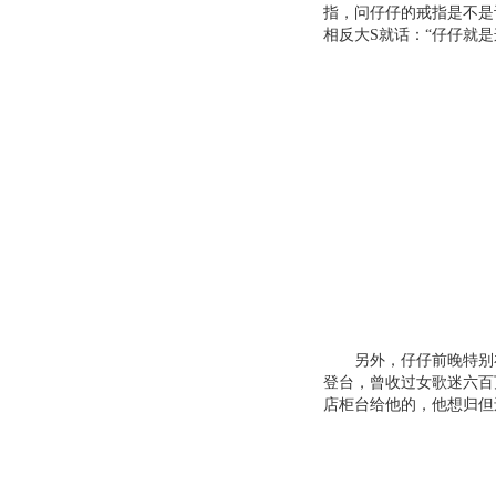
指，问仔仔的戒指是不是
相反大S就话：“仔仔就
另外，仔仔前晚特别在
登台，曾收过女歌迷六百
店柜台给他的，他想归但