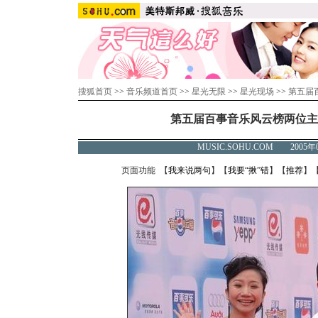
搜狐首页
>>
音乐频道首页
>>
星光无限
>>
星光现场
>>
第五届
第五届百事音乐风云榜两位主
MUSIC.SOHU.COM 2005年
页面功能 【
我来说两句
】【
我要“揪”错
】【
推荐
】