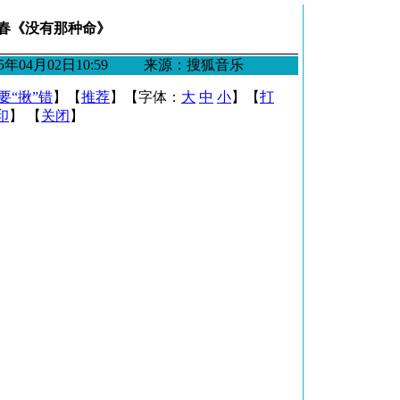
春《没有那种命》
2005年04月02日10:59 来源：搜狐音乐
要“揪”错
】【
推荐
】【字体：
大
中
小
】【
打
印
】 【
关闭
】