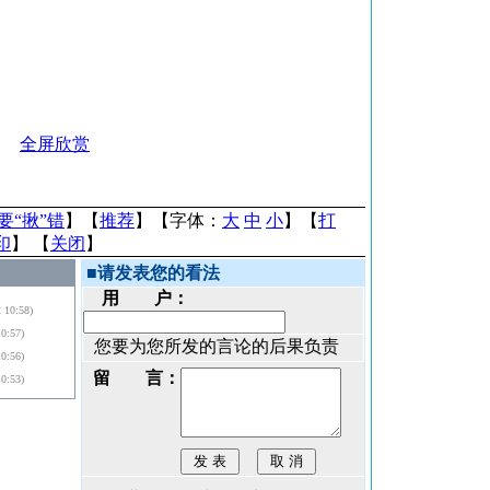
全屏欣赏
要“揪”错
】【
推荐
】【字体：
大
中
小
】【
打
印
】 【
关闭
】
■
请发表您的看法
用 户：
2 10:58)
10:57)
您要为您所发的言论的后果负责
10:56)
留 言：
10:53)