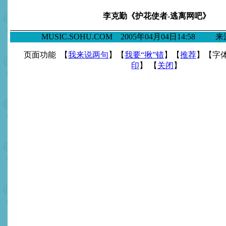
李克勤《护花使者-逃离网吧》
MUSIC.SOHU.COM 2005年04月04日14:58
页面功能 【
我来说两句
】【
我要“揪”错
】【
推荐
】【字
印
】 【
关闭
】