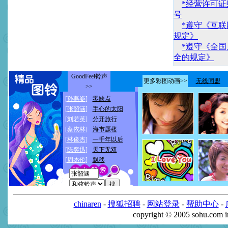
*经营许可证编
号
*遵守《互
规定》
*遵守《全
全的规定》
chinaren
-
搜狐招聘
-
网站登录
-
帮助中心
-
copyright © 2005 sohu.com 