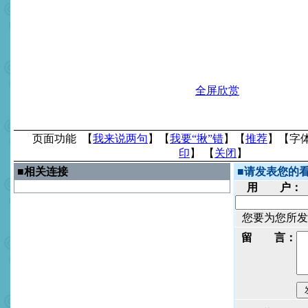
全屏欣赏
页面功能 【
我来说两句
】【
我要“揪”错
】【
推荐
】【字
印
】 【
关闭
】
■
相关连接
■
请发表您的
用 户：
您要为您所发
留 言：