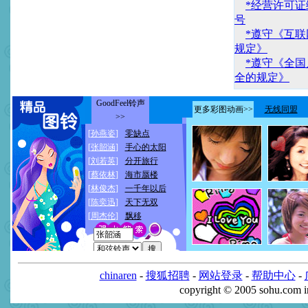
*经营许可证编
号
*遵守《互
规定》
*遵守《全
全的规定》
chinaren
-
搜狐招聘
-
网站登录
-
帮助中心
-
copyright © 2005 sohu.com 