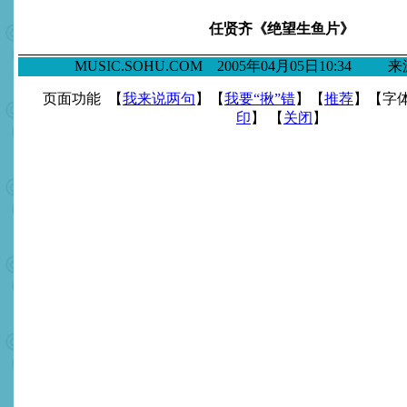
任贤齐《绝望生鱼片》
MUSIC.SOHU.COM 2005年04月05日10:34
页面功能 【
我来说两句
】【
我要“揪”错
】【
推荐
】【字
印
】 【
关闭
】