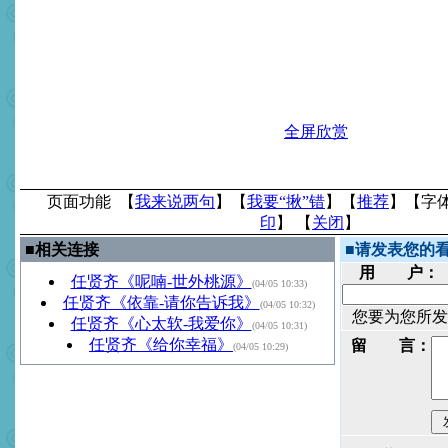
全屏欣赏
页面功能 【
我来说两句
】【
我要“揪”错
】【
推荐
】【字
印
】 【
关闭
】
■
相关连接
■
请发表您的
用 户：
任贤齐《呢喃-世外桃源》
(04/05 10:33)
任贤齐《依靠-请你告诉我》
(04/05 10:32)
您要为您所发
任贤齐《心太软-我爱你》
(04/05 10:31)
任贤齐《给你幸福》
留 言：
(04/05 10:29)