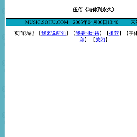
伍佰《与你到永久》
MUSIC.SOHU.COM 2005年04月06日13:40
页面功能 【
我来说两句
】【
我要“揪”错
】【
推荐
】【字
印
】 【
关闭
】