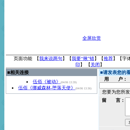
全屏欣赏
页面功能 【
我来说两句
】【
我要“揪”错
】【
推荐
】【字
印
】 【
关闭
】
■
相关连接
■
请发表您的
用 户：
伍佰《被动》
(04/06 13:39)
伍佰《挪威森林-堕落天使》
(04/06 13:36)
您要为您所发
留 言：