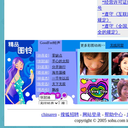
*经营许可证编
号
*遵守《互
规定》
*遵守《全
全的规定》
chinaren
-
搜狐招聘
-
网站登录
-
帮助中心
-
copyright © 2005 sohu.com 