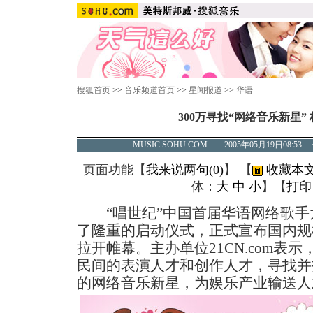
搜狐首页
>>
音乐频道首页
>>
星闻报道
>>
华语
300万寻找“网络音乐新星”
MUSIC.SOHU.COM 2005年05月19日0
页面功能【
我来说两句(
0
)
】 【
收藏本
体：
大
中
小
】【
打印
“唱世纪”中国首届华语网络歌手
了隆重的启动仪式，正式宣布国内规
拉开帷幕。主办单位21CN.com表
民间的表演人才和创作人才，寻找并
的网络音乐新星，为娱乐产业输送人