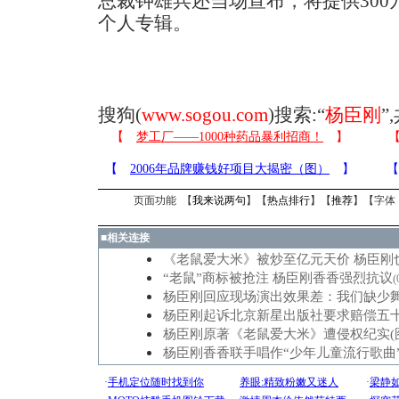
总裁钟雄兵还当场宣布，将提供30
个人专辑。
搜狗(
www.sogou.com
)搜索:“
杨臣刚
”
页面功能 【
我来说两句
】【
热点排行
】【
推荐
】【字体
■
相关连接
《老鼠爱大米》被炒至亿元天价 杨臣刚
“老鼠”商标被抢注 杨臣刚香香强烈抗议
(
杨臣刚回应现场演出效果差：我们缺少
杨臣刚起诉北京新星出版社要求赔偿五
杨臣刚原著《老鼠爱大米》遭侵权纪实(
杨臣刚香香联手唱作“少年儿童流行歌曲”