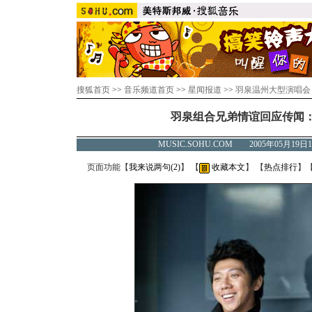
搜狐首页
>>
音乐频道首页
>>
星闻报道
>>
羽泉温州大型演唱会
羽泉组合兄弟情谊回应传闻
MUSIC.SOHU.COM 2005年05月1
页面功能【
我来说两句(
2
)
】 【
收藏本文
】 【
热点排行
】