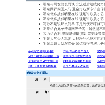
羽泉与网友侃侃而谈 交流过后继续努力
羽泉网罗四国人马 重金打造新专辑宣传
羽泉做客搜狐明星在线 现场谱歌展才艺
羽泉做客搜狐明星在线 现场谱歌展才艺
写歌不是说那么简单 不是随便哼哼就可
羽泉组合兄弟情谊回应传闻：解散是不
实力组合羽-泉现场倾情演唱 完美嗓音
羽泉人气令人称羡 大群粉丝机场左拥右
羽泉温州大型演唱会 超炫海报与您共分
■
请发表您的看法
用 户：
您要为您所发的言论的后果负责，故请各位
留 言：