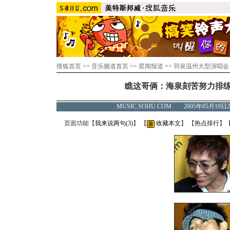
搜狐首页
>>
音乐频道首页
>>
星闻报道
>>
羽泉温州大型演唱会
瞧这哥俩：海泉刻苦努力排练
MUSIC.SOHU.COM 2005年05月1
页面功能【
我来说两句(
3
)
】 【
收藏本文
】 【
热点排行
】