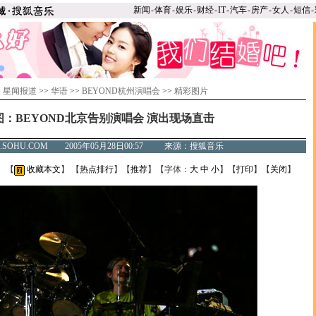
新闻
-
体育
-
娱乐
-
财经
-
IT
-
汽车
-
房产
-
女人
-
短信
-
>
星闻报道
>>
华语
>>
BEYOND杭州演唱会
>>
精彩图片
图：BEYOND北京告别演唱会 演出现场直击
C.SOHU.COM 2005年05月28日00:57 来源：搜狐音乐
】 【
收藏本文
】 【
热点排行
】【
推荐
】【字体：
大
中
小
】【
打印
】【
关闭
】