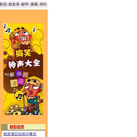
彩信
-
校友录
-
邮件
-
搜索
-
BBS