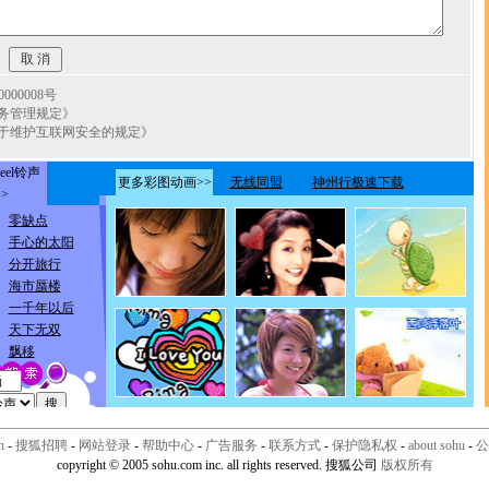
00008号
务管理规定》
于维护互联网安全的规定》
n
-
搜狐招聘
-
网站登录
-
帮助中心
-
广告服务
-
联系方式
-
保护隐私权
-
about sohu
-
公
copyright © 2005 sohu.com inc. all rights reserved. 搜狐公司
版权所有