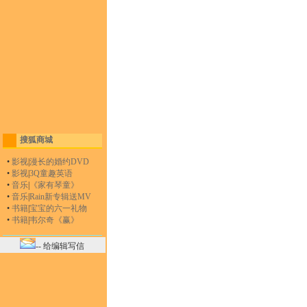
搜狐商城
•
影视
|
漫长的婚约DVD
•
影视
|
3Q童趣英语
•
音乐
|
《家有琴童》
•
音乐
|
Rain新专辑送MV
•
书籍
|
宝宝的六一礼物
•
书籍
|
韦尔奇《赢》
-- 给编辑写信