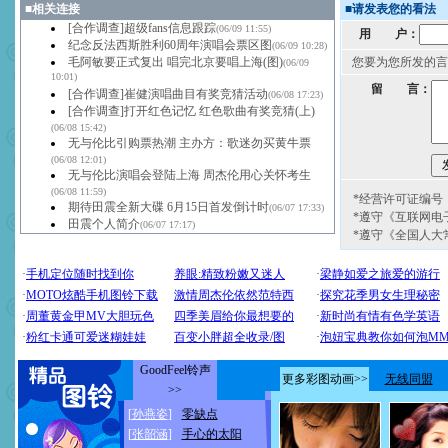
■
相关连接
■
请发表您的看法
[合作调查]超级fans信息跟踪
(06/09 11:55)
用 户：
纪念反法西斯胜利60周年演唱会票区图
(06/09 10:28)
毛阿敏要正式复出 唱完北京要唱上海(图)
您要为您所发的言
(06/09
10:01)
留 言：
[合作调查]崔健演唱曲目有奖竞猜活动
(06/08 17:23)
[合作调查]打开红色记忆 红色歌曲有奖竞猜(上)
(06/08 15:42)
无与伦比引购票热潮 主办方：歌迷勿买黄牛票
(06/08 12:01)
无与伦比演唱会登陆上海 周杰伦用心关怀考生
(06/08 11:59)
*经营许可证编号：京
期待田震全新大碟 6月15日首发倒计时
(06/07 17:33)
*遵守《互联网电
田震个人简介
(06/07 17:17)
*遵守《全国人大