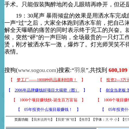
手术。只能假装陶醉地闭会儿眼睛再睁开，但还
19：30尾声 暴雨倾盆的效果是用洒水车完成
一声“过”之后，大家全体跑到洒水车前，把自己
解全天曝晒的痛苦的同时表示终于完工的兴奋。
候，突然“砰”的一声巨响，全场最贵的一只灯工
烫，刚才被洒水车一激，爆炸了。灯光师哭笑不
表情。
搜狗(
www.sogou.com
)搜索:“
羽泉
”,共找到
600,109
【
1000个项目赚钱快-诞生百万富翁
】
【
1000个项目
【
05年投资什么项目最赚钱！
】
【
05年投资
页面功能 【
我来说两句
】【
我要“揪”错
】【
推荐
】【字体：
大
中
小
】【
打