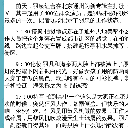
前天，羽泉组合在北京通州为新专辑主打歌《
Ｖ，其中起用了400位群众演员，是羽泉拍摄的
最多的一次。记者现场记录了羽泉的工作状态。
7：30 搭景 拍摄地点选在了通州天地美墅小
作人员把这个角落布置成都市街区的感觉，在柏
线，路边立起公交车牌，搭建起报亭和水果摊等
街区。
9：30化妆 羽凡和海泉两人脸上都被涂上了
灯的照耀下闪着银白的光，好像女孩子用的防晒
人穿了定做的黑色、款式略有不同的衬衫长裤，
子和拉链。海泉称之为“制服诱惑”。
17：00特写 拍到其中一个镜头是大家正在羽
欢的时候，突然狂风大作，暴雨倾盆。但快乐的
响，依然狂欢。狂风是用鼓风机做的效果，工作
成碎屑，用鼓风机吹成漫天尘土纸屑的效果。羽
一副墨镜自得其乐，而海泉脸上什么遮挡都没有