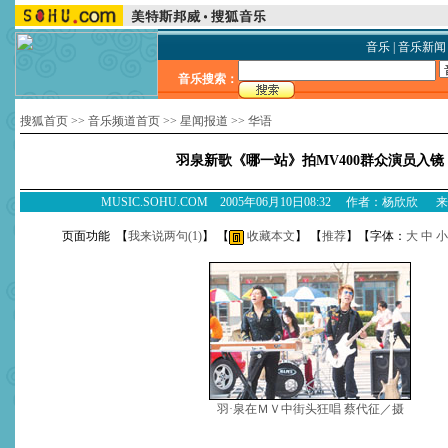
音乐
|
音乐新闻
音乐搜索：
搜狐首页
>>
音乐频道首页
>>
星闻报道
>>
华语
羽泉新歌《哪一站》拍MV400群众演员入镜
MUSIC.SOHU.COM 2005年06月10日08:32 作者：杨欣欣
页面功能 【
我来说两句(
1
)
】 【
收藏本文
】 【
推荐
】【字体：
大
中
小
羽·泉在ＭＶ中街头狂唱 蔡代征／摄