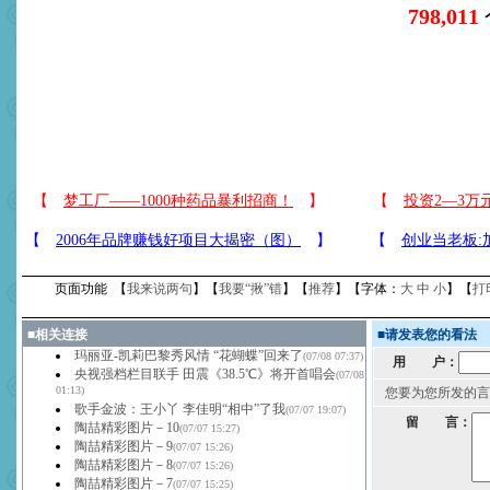
798,011
页面功能 【
我来说两句
】【
我要“揪”错
】【
推荐
】【字体：
大
中
小
】【
打
■
相关连接
■
请发表您的看法
玛丽亚-凯莉巴黎秀风情 “花蝴蝶”回来了
(07/08 07:37)
用 户：
央视强档栏目联手 田震《38.5℃》将开首唱会
(07/08
01:13)
您要为您所发的言
歌手金波：王小丫 李佳明“相中”了我
(07/07 19:07)
留 言：
陶喆精彩图片－10
(07/07 15:27)
陶喆精彩图片－9
(07/07 15:26)
陶喆精彩图片－8
(07/07 15:26)
陶喆精彩图片－7
(07/07 15:25)