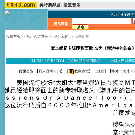
音乐
|
音乐新闻
音乐搜索：
搜狐首页
>>
音乐频道首页
>>
音乐新闻
>>
明星新闻
麦当娜新专辑即将面世 名为《舞池中的告白
MUSIC.SOHU.COM 2005年07月08日08:28 来源：四川
页面功能 【
我来说两句(
0
)
】 【
收藏本文
】 【
推荐
】【字体：
大
中
小
美国流行歌坛“大姐大”麦当娜近日在接受Ｍ
她已经给即将面世的新专辑取名为《舞池中的告
ｓｓｉｏｎｓ Ｏｎ Ａ Ｄａｎｃｅｆｌｏｏｒ）
这位流行歌后自２００３年推出“Ａｍｅｒｉｃａｎ
首度发
搜狗(
ww
索:“
麦当