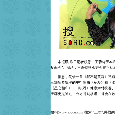
本报讯 昨日记者获悉，王蓉将于本月1
见面会”。据悉，王蓉特别承诺会在互动
据悉，凭借一首《我不是黄蓉》迅速红
三部新专辑里的主打歌曲《多爱》和《
《星心相印》、《哎呀》健康舞对抗赛、
王蓉更是通过主办方特别承诺，将会在歌
搜狗(
www.sogou.com
)搜索:“
王蓉
”,共找到