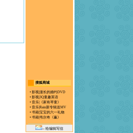
搜狐商城
•
影视
|
漫长的婚约DVD
•
影视
|
3Q童趣英语
•
音乐
|
《家有琴童》
•
音乐
|
Rain新专辑送MV
•
书籍
|
宝宝的六一礼物
•
书籍
|
韦尔奇《赢》
-- 给编辑写信