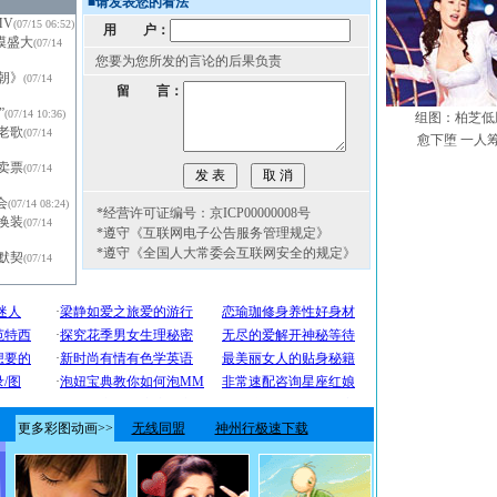
■
请发表您的看法
MV
(07/15 06:52)
用 户：
模盛大
(07/14
您要为您所发的言论的后果负责
朝》
(07/14
留 言：
”
(07/14 10:36)
组图：柏芝低
老歌
(07/14
愈下堕 一人筹
卖票
(07/14
会
(07/14 08:24)
*经营许可证编号：京ICP00000008号
换装
(07/14
*遵守《互联网电子公告服务管理规定》
*遵守《全国人大常委会互联网安全的规定》
默契
(07/14