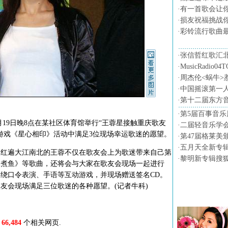
·
有一首歌会让
·
损友祝福挑战
·
彩铃流行歌曲
·
张信哲红歌汇
·
MusicRadio0
·
周杰伦<蜗牛>
·
中国摇滚第一
·
第十二届东方
·
第5届百事音乐
9日晚8点在某社区体育馆举行“王蓉星接触重庆歌友
·
二届轻音乐学会
游戏《星心相印》活动中满足3位现场幸运歌迷的愿望。
·
第47届格莱美
·
五月天全新专
遍大江南北的王蓉不仅在歌友会上为歌迷带来自己第
·
黎明新专辑搜
水煮鱼》等歌曲，还将会与大家在歌友会现场一起进行
绕口令表演、手语等互动游戏，并现场赠送签名CD。
友会现场满足三位歌迷的各种愿望。(记者牛科)
音乐图片
66,484
个相关网页.