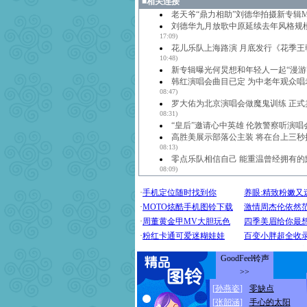
■
相关连接
老天爷“鼎力相助”刘德华拍摄新专辑
刘德华九月放歌中原延续去年风格规
17:09)
花儿乐队上海路演 月底发行《花季王
10:48)
新专辑曝光何炅想和年轻人一起“漫游
韩红演唱会曲目已定 为中老年观众唱
08:47)
罗大佑为北京演唱会做魔鬼训练 正式
08:31)
“皇后”邀请心中英雄 伦敦警察听演唱
高胜美展示部落公主装 将在台上三秒
08:13)
零点乐队相信自己 能重温曾经拥有的
08:09)