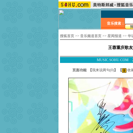
音乐搜索：
搜狐首页
>>
音乐频道首页
>>
星闻报道
>>
华
王蓉重庆歌友
MUSIC.SOHU.CO
页面功能 【
我来说两句(
0
)
】 【
收