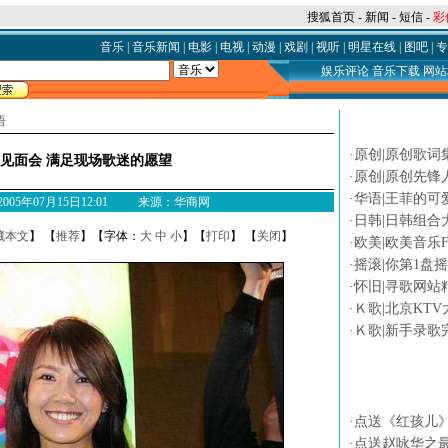
搜狐首页
-
新闻
-
短信
-
彩
音乐
|
音乐新闻
|
电影
|
电视
|
动漫
|
戏剧
|
视听
|
明星在线
|
图吧
|
专
娱乐评论
音乐下载
网站
语
论坛热贴
·
原创|原创歌词
见面会 满足现场歌迷的愿望
·
原创|原创先锋
·
华语|王菲的可
M 2005年07月15日12:01 来源：华商网
·
日韩|日韩组合
藏本文
】 【
推荐
】【字体：
大
中
小
】【
打印
】 【
关闭
】
·
欧美|欧美音乐F
·
摇滚|你第1盘
·
怀旧|寻歌网站
·
Ｋ歌|北京KTV
·
Ｋ歌|新手录歌
专题
·
点送《红孩儿
·
点送赵咏华之