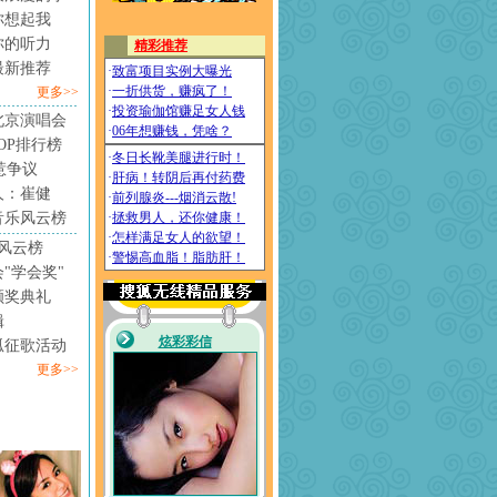
你想起我
你的听力
最新推荐
更多>>
北京演唱会
4TOP排行榜
惹争议
人：崔健
音乐风云榜
风云榜
"学会奖"
颁奖典礼
辑
狐征歌活动
更多>>