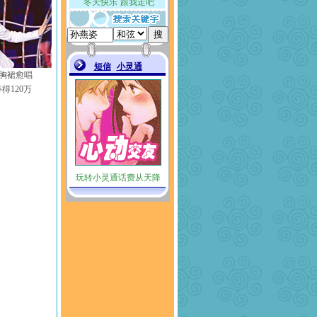
胸裙愈唱
得120万