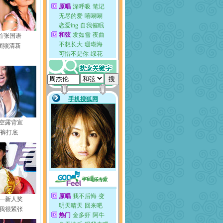
s首张国语
面照清新
空露背宣
衣裤打底
—新人奖
我很紧张