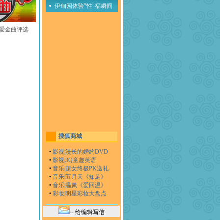
伊甸园体验"性"福瞬间
至爱金曲评选
搜狐商城
•
影视
|
漫长的婚约DVD
•
影视
|
3Q童趣英语
•
音乐
|
超女终极PK送礼
•
音乐
|
五月天《知足》
•
音乐
|
温岚《爱回温》
•
彩妆
|
明星彩妆大盘点
-- 给编辑写信