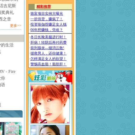
情话吉尼斯
颁奖典礼
西之音
更多>>
妒的生活
甩
- Fire
欢你
物语
贝
荐