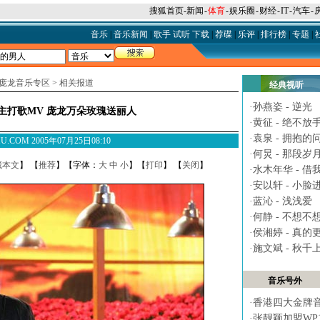
搜狐首页
-
新闻
-
体育
-
娱乐圈
-
财经
-
IT
-
汽车
-
音乐
|
音乐新闻
|
歌手
试听
下载
|
荐碟
|
乐评
|
排行榜
|
专题
|
庞龙音乐专区
>
相关报道
经典视听
·
孙燕姿 - 逆光
主打歌MV 庞龙万朵玫瑰送丽人
·
黄征 - 绝不放
·
袁泉 - 拥抱的
U.COM 2005年07月25日08:10
·
何炅 - 那段岁
藏本文
】 【
推荐
】【字体：
大
中
小
】【
打印
】 【
关闭
】
·
水木年华 - 借
·
安以轩 - 小脸
·
蓝沁 - 浅浅爱
·
何静 - 不想不
·
侯湘婷 - 真的
·
施文斌 - 秋千
音乐号外
·
香港四大金牌
·
张靓颖加盟WP