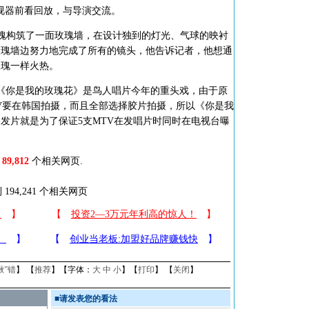
视器前看回放，与导演交流。
构筑了一面玫瑰墙，在设计独到的灯光、气球的映衬
玫瑰墙边努力地完成了所有的镜头，他告诉记者，他想通
玫瑰一样火热。
你是我的玫瑰花》是鸟人唱片今年的重头戏，由于原
MV要在韩国拍摄，而且全部选择胶片拍摄，所以《你是我
发片就是为了保证5支MTV在发唱片时同时在电视台曝
89,812
个相关网页.
 194,241 个相关网页
揪”错
】 【
推荐
】【字体：
大
中
小
】【
打印
】 【
关闭
】
■
请发表您的看法