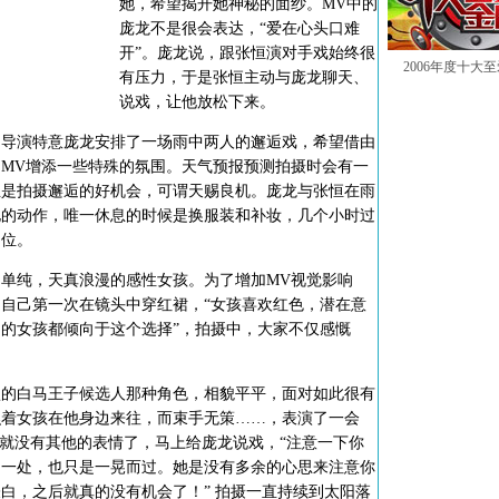
她，希望揭开她神秘的面纱。MV中的
庞龙不是很会表达，“爱在心头口难
开”。庞龙说，跟张恒演对手戏始终很
2006年度十大
有压力，于是张恒主动与庞龙聊天、
说戏，让他放松下来。
演特意庞龙安排了一场雨中两人的邂逅戏，希望借由
MV增添一些特殊的氛围。天气预报预测拍摄时会有一
正是拍摄邂逅的好机会，可谓天赐良机。庞龙与张恒在雨
电的动作，唯一休息的时候是换服装和补妆，几个小时过
到位。
纯，天真浪漫的感性女孩。为了增加MV视觉影响
自己第一次在镜头中穿红裙，“女孩喜欢红色，潜在意
的女孩都倾向于这个选择”，拍摄中，大家不仅感慨
白马王子候选人那种角色，相貌平平，面对如此很有
瞧着女孩在他身边来往，而束手无策……，表演了一会
”就没有其他的表情了，马上给庞龙说戏，“注意一下你
了一处，也只是一晃而过。她是没有多余的心思来注意你
白，之后就真的没有机会了！” 拍摄一直持续到太阳落