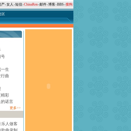
房产
-
女人
-
短信
-
ChinaRen
-
邮件
-
博客
-
BBS
-
搜狗
社区
手
问号
月
我一生
进行曲
想
更精彩
上的诺言
更多>>
音乐人做客
1歌曲录制