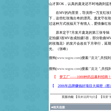
山才算OK，认真的庞龙还不时地跑到监
在MV的内景里，导演用一万支红玫瑰
下，这些红玫瑰出奇的漂亮。庞龙守在
过这种方式祝福天下有情人，爱情像红
原本定于7月发片庞龙的第三张专辑《
定拍摄3首MV改成拍摄5首，部分歌曲
的玫瑰花》的发片会改在下月举行，延期
光。（张峰）
搜狗(
www.sogou.com
)搜索:“
庞龙
”,共找到
搜狗(
www.sogou.com
)搜索:"
庞龙
",共找到
页面功能 【
我来说两句(
0
)
】 【
我要“
■
相关连接