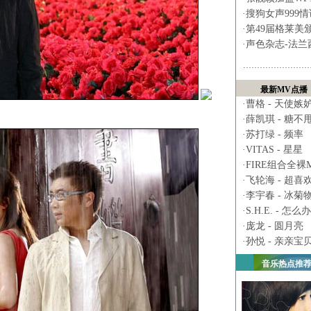
·
搜狗女声999
·
第49届格莱美
·
声色杂志-法兰
最新MV点播
·
曹格 - 天使嫉
·
薛凯琪 - 糖不
·
苏打绿 - 频率
·
VITAS - 星星
·
FIRE组合全裸MV 
·
飞轮海 - 超喜
·
李宇春 - 冰菊
·
S.H.E. - 怎么办
·
庞龙 - 圆月亮
·
孙悦 - 亲亲宝
音乐热点推