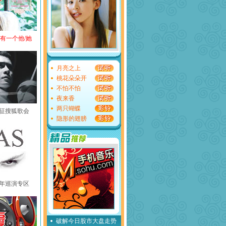
还有一个他/她
月亮之上
桃花朵朵开
不怕不怕
夜来香
两只蝴蝶
黄征搜狐歌会
隐形的翅膀
中国年巡演专区
破解今日股市大盘走势