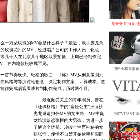
周奇奇 胡海泉-
一万朵玫瑰的MV会是什么样子？最近，歌手庞龙为
的玫瑰花》的MV，经过唱片公司的工作人员、化妆
员等几十人在北京几个地区取景拍摄，上周已经制作完
V，在内地歌坛较属罕见。
19日全程直播
首节奏欢快、轻松的歌曲，《你》MV从创意策划到
歌曲风格与导演讨论创意、决定制作方案、计算成本、签
期制作完成后观看成片到制作完成，历时两个月。
最近颇受关注的青年演员、曾在
《还珠格格》中的“塞娅公主”张恒获
庞龙邀请担任MV的女主角。MV中庞
2007VITAS
龙饰演暗恋张恒的大男孩，为进一步
了解这个忧郁、冷峻个性而神秘的女
孩张恒，便情不自禁开始偷望和跟踪