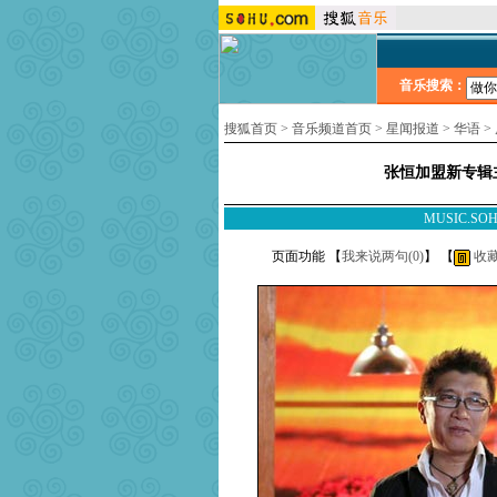
音乐搜索：
搜狐首页
>
音乐频道首页
>
星闻报道
>
华语
>
张恒加盟新专辑
MUSIC.SOH
页面功能 【
我来说两句(
0
)
】 【
收