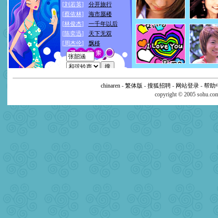
chinaren
-
繁体版
-
搜狐招聘
-
网站登录
-
帮助
copyright © 2005 sohu.c