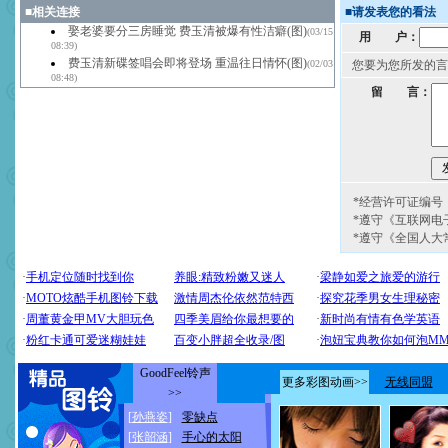
■
相关连接
■
请发表您的看法
娶老婆要分三房睡觉 费玉清被爆有性洁癖(图)
(03/15
用 户：
08:39)
费玉清新碟签唱会即将登场 重温往日情怀(图)
(02/03
您要为您所发的言
08:48)
留 言：
*经营许可证编号：京
*遵守《互联网电
*遵守《全国人大