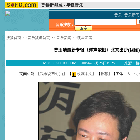
音乐
|
音乐新闻
音乐搜索：
搜狐首页
>>
音乐频道首页
>>
音乐新闻
>>
明星新闻
费玉清最新专辑《浮声依旧》北京出炉(组图)
MUSIC.SOHU.COM 2005年07月25日19:25 来源：
页面功能 【
我来说两句(
1
)
】 【
收藏本文
】 【
推荐
】【字体：
大
中
小