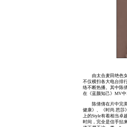
由太合麦田绝色女声
不仅横扫各大电台排
络不断热播。其中陈
在《蓝颜知己》MV
陈倩倩在片中完美的
健康》、《时尚.芭莎
上的Style有着相
时间，完全是信手拈