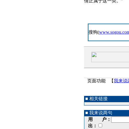
倩正属于这一类。”
搜狗(
www.sogou.co
页面功能 【
我来说
■ 相关链接
■ 我来说两句
用 户：
出：