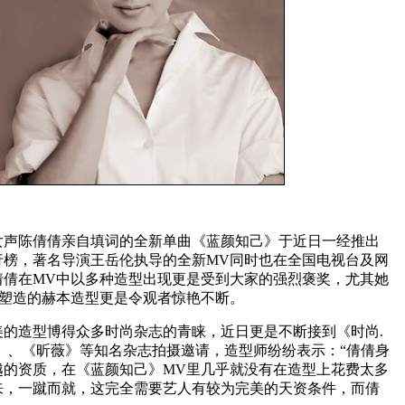
陈倩倩亲自填词的全新单曲《蓝颜知己》于近日一经推出
行榜，著名导演王岳伦执导的全新MV同时也在全国电视台及网
倩倩在MV中以多种造型出现更是受到大家的强烈褒奖，尤其她
中塑造的赫本造型更是令观者惊艳不断。
造型博得众多时尚杂志的青睐，近日更是不断接到《时尚.
》、《昕薇》等知名杂志拍摄邀请，造型师纷纷表示：“倩倩身
当卓越的资质，在《蓝颜知己》MV里几乎就没有在造型上花费太多
来，一蹴而就，这完全需要艺人有较为完美的天资条件，而倩