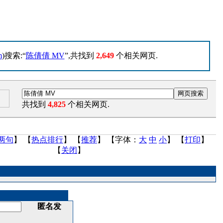
m
)搜索:“
陈倩倩 MV
”,共找到
2,649
个相关网页.
共找到
4,825
个相关网页.
两句
】 【
热点排行
】 【
推荐
】 【字体：
大
中
小
】 【
打印
】
【
关闭
】
匿名发