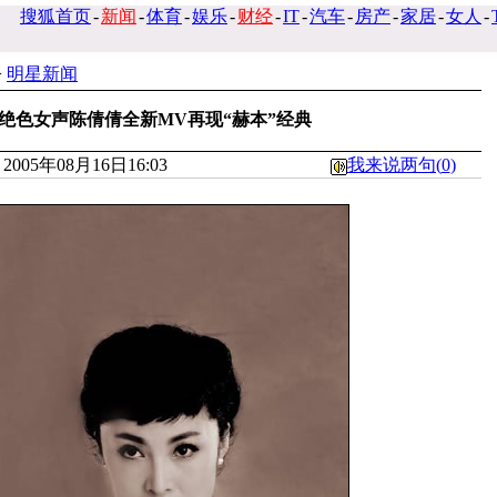
搜狐首页
-
新闻
-
体育
-
娱乐
-
财经
-
IT
-
汽车
-
房产
-
家居
-
女人
-
>
明星新闻
绝色女声陈倩倩全新MV再现“赫本”经典
005年08月16日16:03
我来说两句(
0
)