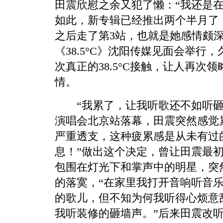
田震欣慰之余又犯了懒：“我还是在
如此，新专辑已经推出两个半月了
之后走了第3站，也就是她感情颇
《38.5°C》沈阳传媒见面会举行
次真正的38.5°C接触，让人再次
情。
“我累了，让我听歌还不如听砸墙声
演唱会北京站落幕，田震突然感觉
严重透支，这种疲累感是从未有过
息！”做出这个决定，曾让田震最
包围在灯光下和掌声中的明星，突
的落寞，“在家里我打开音响听音
的歌儿，但不知为何我听得心烦意
我听装修的砸墙声。”后来田震改