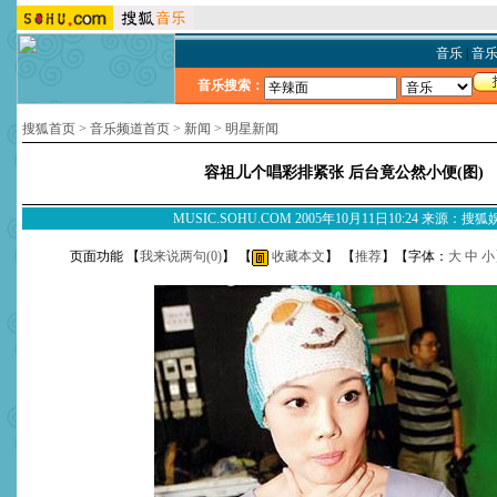
音乐
|
音
音乐搜索：
搜狐首页
>
音乐频道首页
>
新闻
>
明星新闻
容祖儿个唱彩排紧张 后台竟公然小便(图)
MUSIC.SOHU.COM 2005年10月11日10:24 来源：搜
页面功能 【
我来说两句(
0
)
】 【
收藏本文
】 【
推荐
】【字体：
大
中
小