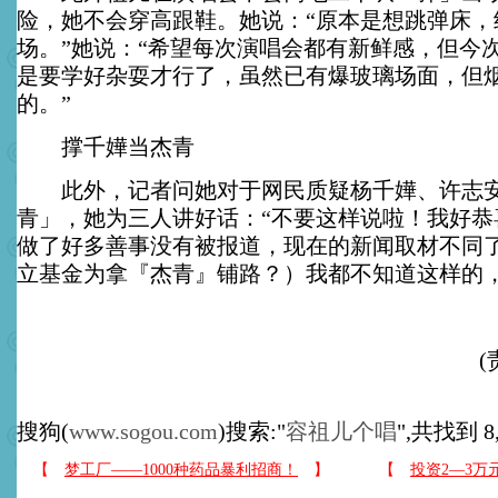
险，她不会穿高跟鞋。她说：“原本是想跳弹床，
场。”她说：“希望每次演唱会都有新鲜感，但今
是要学好杂耍才行了，虽然已有爆玻璃场面，但
的。”
撑千嬅当杰青
此外，记者问她对于网民质疑杨千嬅、许志安
青」，她为三人讲好话：“不要这样说啦！我好恭
做了好多善事没有被报道，现在的新闻取材不同
立基金为拿『杰青』铺路？）我都不知道这样的，
搜狗(
www.sogou.com
)搜索:"
容祖儿个唱
",共找到 