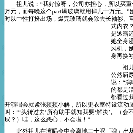
祖儿说：“我好惊呀，公司亦担心，所以买重
万元，而每晚这个part爆玻璃就用掉几十万元。
时以中性打扮出场，爆完玻璃就会除去长袖衫。
式内衣
是透露
她全身
风机，
身再换
祖儿更
公然屙
说：“
的都是
都看过
开演唱会就紧张频频小解，所以更衣室特设流动
叫：“‘头转过去’所有助手就知我要‘解决’。（会
屎？）哇，这么恶心，不会啦！”
此外祖儿在演唱会中会离地二十呎「弹」出场