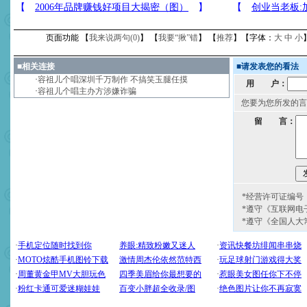
页面功能 【
我来说两句(
0
)
】 【
我要“揪”错
】 【
推荐
】【字体：
大
中
小
■
相关连接
■
请发表您的看法
·
容祖儿个唱深圳千万制作 不搞笑玉腿任摸
用 户：
·
容祖儿个唱主办方涉嫌诈骗
您要为您所发的言
留 言：
*经营许可证编号：京
*遵守《互联网电
*遵守《全国人大