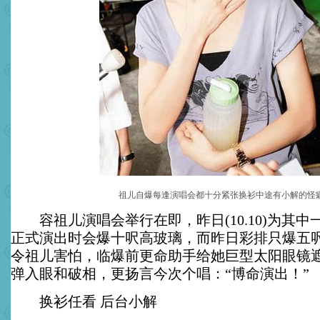
祖儿自爆每逢演唱会都十分紧张换衫中途有小解的怪
容祖儿演唱会举行在即，昨日(10.10)为其中
正式演出时会爆十呎高玻璃，而昨日彩排只爆五
令祖儿害怕，临爆前更命助手给她巨型太阳眼镜
弹入眼和破相，更扬言今次个唱：“博命演出！”
换衫任看 后台小解