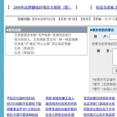
页面功能 【
我来说两句(
0
)
】 【
我要“揪”错
】 【
推荐
】【字体：
大
中
小
■
相关连接
■
请发表您的看法
·
王杰新国语专辑<无声电影>亚洲同步发行
用 户：
·
曾为容祖儿、王杰谱曲 贾立怡：林一峰是偶像
·
王杰落“沪”难住“开心公寓” 否认英皇雪藏
您要为您所发的言
·
王杰《英雄泪》
留 言：
·
王杰《英雄泪》
*经营许可证编号：京
*遵守《互联网电
*遵守《全国人大