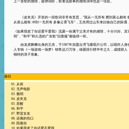
上一首歌的感情，旋律动听，歌者说故事的感情演绎也是一佳处。
《皮夹克》开首的一段歌词非常有意思，"我从一无所有 爬到甚么都有 像
从甚么都有 冲到一无所有 多像云霄飞车"，王杰用过山车来比喻自己的际遇
《如果我老了你还爱不爱我》流露一份属于父亲才有的感情，十分讨好。其
弱”﹑“和平”和久违的广东歌“旧蔷薇”都值得一听。
由龙虎舞狮出身的王杰，于1987年加盟台湾飞碟唱片公司，以唱作人身
人专辑《一场游戏一场梦》销售达25万张，雄霸排行榜半年之久，成绩骄人
独特的浪子形象。
曲目
01. 从前
02. 无声电影
03. 脆弱
04. 皮夹克
05. 苏醒
06. 和平
07. 野蛮女友
08. 还痛的伤口
09. 陪着你
10. 如果我老了你还爱不爱我