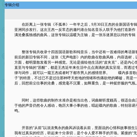
专辑介绍
在距离上一张专辑《不孤单》一年半之后，9月30日王杰的全新国语专辑
亚洲同步发行。这次王杰一反常态的邀约港台知名音乐人联手为他打造新作
满沧桑孤独感的曲风，这张专辑以温暖为主轴，是一张乐迷屏息以待的专辑
整张专辑共收录十四首国语新歌和纯音乐，当中还有一首难得的粤语新
前后的新旧专辑不同，这张《无声电影》内的歌曲在歌曲风格，内容选材，
方面，都明显散发着另一种感觉。无论是描绘他生活的“皮夹克”，还是内心世
直至与专辑的“苏醒”，都是王杰近年来生活中点点滴滴的真实呈现，而透过
律与词作，就可以一窥王杰或者时下都市男人的感情世界。 碟内多首歌
子”的特质，不过已不是过往那种呼天抢地的情绪和伤痛欲绝的唏嘘，而是
后，回想前尘往事的沧桑，感觉毫不沉重，如释重负，是一种挺舒服的气氛
同时，这些歌曲的制作水准亦是相当出色，词曲耐听度颇高，很适合由
于他的声音仍然令人感动，饱历大事小事的他，唱起碟内的歌曲，特别容易
鸣。
开首的“从前”以淡淡隽永的曲风诉说着从前，里面说的心情和故事很生
我有过真实的经历，听起来十分亲切，是个令人爱不释手的开场。紧接的“无