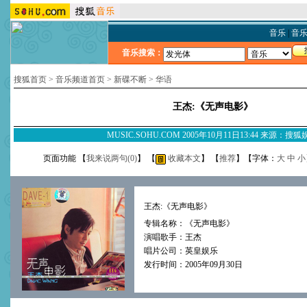
音乐
|
音
音乐搜索：
搜狐首页
>
音乐频道首页
>
新碟不断
>
华语
王杰:《无声电影》
MUSIC.SOHU.COM 2005年10月11日13:44 来源：搜
页面功能 【
我来说两句(
0
)
】 【
收藏本文
】 【
推荐
】【字体：
大
中
小
王杰:《无声电影》
专辑名称：《无声电影》
演唱歌手：王杰
唱片公司：英皇娱乐
发行时间：2005年09月30日