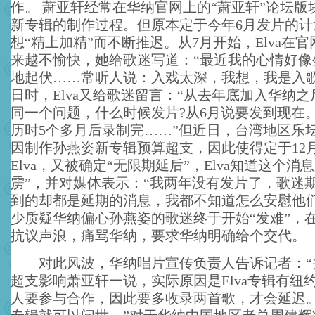
作。 萧亚轩经常在华纳官网上的“萧亚轩”论坛版
新专辑的制作过程。但原本定于今年6月发片的计
想“精上加精”而不断推迟。从7月开始，Elva在
来越不愉快，她给歌迷写道：“最近我的心情好像
地起伏……常听人说：入戏太深，我想，我是入歌太
日时，Elva又给歌迷留言：“从去年底加入华纳
同一个问题，什么时候发片?从6月说要发到现在。
历时5个多月后录制完……”但近日，台湾地区乐
因制作孙燕姿新专辑预算超支，因此使得定于12
Elva，又被确定“无限期延后”，Elva知道这个消
雳”，并对媒体表示：“我两年没有发片了，歌迷
到的却都是延期的消息，我都不知道怎么安慰他们
少质疑华纳偏心孙燕姿的歌迷终于开始“发难”，
抗议声浪，痛骂华纳，要求华纳明确给个交代。
对此风波，华纳唱片宣传负责人告诉记者：“
超支影响萧亚轩一说，实际原因是Elva专辑有纽
人要参与合作，因此要多收录两首歌，才会延迟。明