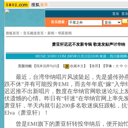
音乐
|
音
音乐搜索：
搜狐首页
>
音乐频道首页
>
新闻
>
明星新闻
萧亚轩迟迟不发新专辑 歌迷发贴声讨华纳
MUSIC.SOHU.COM 2005年11月22日10:09 来源：四川新闻
页面功能 【
我来说两句(
0
)
】 【
收藏本文
】 【
推荐
】【字体：
大
中
小
最近，台湾华纳唱片风波陡起，先是盛传孙燕
跌不休”并有可能投奔EMI，而去年年底“嫁”入
迟迟推不出新唱片，数度在华纳官网歌迷论坛上
伏遗憾的心情。昨日有“轩迷”在华纳官网上率先
萧亚轩，半天内就引起200多名歌迷疯狂跟帖，
Elva（萧亚轩）！
曾是EMI旗下的萧亚轩转投华纳后，便开始