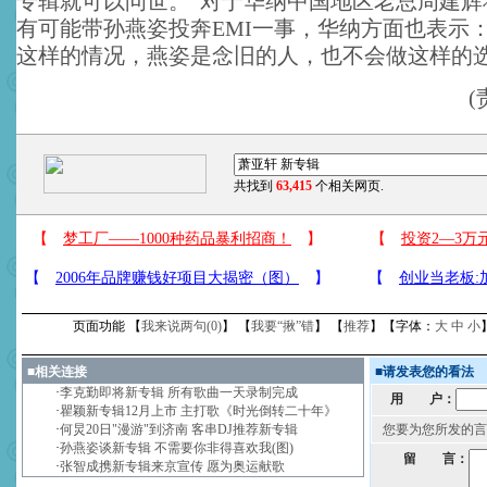
专辑就可以问世。”对于华纳中国地区老总周建辉
有可能带孙燕姿投奔EMI一事，华纳方面也表示
这样的情况，燕姿是念旧的人，也不会做这样的选
共找到
63,415
个相关网页.
页面功能 【
我来说两句(
0
)
】 【
我要“揪”错
】 【
推荐
】【字体：
大
中
小
■
相关连接
■
请发表您的看法
·
李克勤即将新专辑 所有歌曲一天录制完成
用 户：
·
瞿颖新专辑12月上市 主打歌《时光倒转二十年》
·
何炅20日"漫游"到济南 客串DJ推荐新专辑
您要为您所发的言
·
孙燕姿谈新专辑 不需要你非得喜欢我(图)
留 言：
·
张智成携新专辑来京宣传 愿为奥运献歌