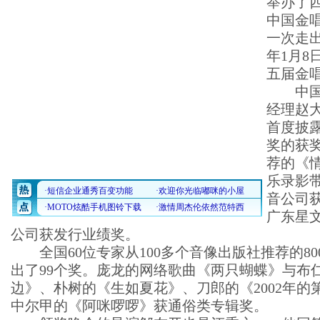
举办了
中国金
一次走
年1月8
五届金
中国唱
经理赵
首度披
奖的获
荐的《
乐录影
音公司
广东星
公司获发行业绩奖。
全国60位专家从100多个音像出版社推荐的80
出了99个奖。庞龙的网络歌曲《两只蝴蝶》与布
边》、朴树的《生如夏花》、刀郎的《2002年的
中尔甲的《阿咪啰啰》获通俗类专辑奖。