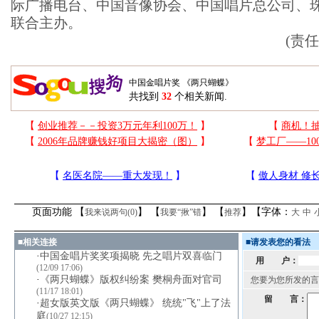
际广播电台、中国音像协会、中国唱片总公司、
联合主办。
(责
共找到
32
个相关新闻.
页面功能 【
】 【
】 【
】【字体：
我来说两句(
0
)
我要“揪”错
推荐
大
中
■
相关连接
■
请发表您的看法
·
中国金唱片奖奖项揭晓 先之唱片双喜临门
用 户：
(12/09 17:06)
·
《两只蝴蝶》版权纠纷案 樊桐舟面对官司
您要为您所发的言
(11/17 18:01)
留 言：
·
超女版英文版《两只蝴蝶》 统统"飞"上了法
庭
(10/27 12:15)