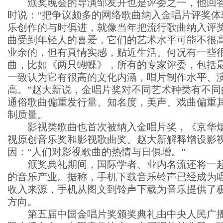
颁奖晚会的导演邹友开也是评委之一，他回答
时说：“把争议颇多的网络歌曲纳入金唱片评奖体
乐创作的与时俱进，就像当年把流行歌曲纳入评
曲受到年轻人的喜爱，它们的艺术水平可能不很
业余的，但有真情实感，贴近生活。何况有一些
曲，比如《两只蝴蝶》，所有的专家评委，包括
一致认为它有很高的文化内涵，唱片制作水平、
高。”赵大新说，金唱片奖对不同艺术种类有不同
通俗歌曲偏重发行量、知名度，美声、戏曲偏重
制质量。
影视类歌曲也首次被纳入金唱片奖，《京华烟
视原创音乐奖和影视歌曲奖。赵大新解释增设影
因：“人们对影视歌曲的热情与日俱增。”
颁奖典礼期间，国际学者、业内名流还将一起
的音乐产业。据称，手机下载音乐铃声已经成为
收入来源，手机从图文到铃声下载为音乐提供了
方向。
第五届中国金唱片奖颁奖典礼由中央人民广播