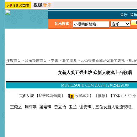
音乐
|
音
音乐搜索：
搜狐首页
>
音乐频道首页
>
专题
>
颁奖盛典
>
2005香港新城劲爆颁奖典礼
>
现场
女新人奖五强出炉 众新人轮流上台歌唱
MUSIC.SOHU.COM 2005年12月25日20:00
页面功能 【
我来说两句(
0
)
】 【
收藏本文
】 【
推荐
】【字体：
大
中
小
王菀之
周丽淇
梁靖琪
贾立怡
卫兰
谢安琪，五位女新人轮流现唱。