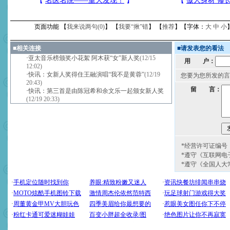
页面功能 【
我来说两句(
0
)
】 【
我要“揪”错
】 【
推荐
】【字体：
大
中
小
■
相关连接
■
请发表您的看法
·
亚太音乐榜颁奖小花絮 阿木获“女”新人奖
(12/15
用 户：
12:02)
·
快讯：女新人奖得住王融演唱“我不是黄蓉”
(12/19
您要为您所发的言
20:43)
留 言：
·
快讯：第三首是由陈冠希和余文乐一起颁女新人奖
(12/19 20:33)
*经营许可证编号：京
*遵守《互联网电
*遵守《全国人大