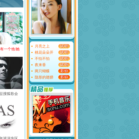
荐
月亮之上
还有一个他/她
桃花朵朵开
不怕不怕
夜来香
两只蝴蝶
隐形的翅膀
黄征搜狐歌会
中国年巡演专区