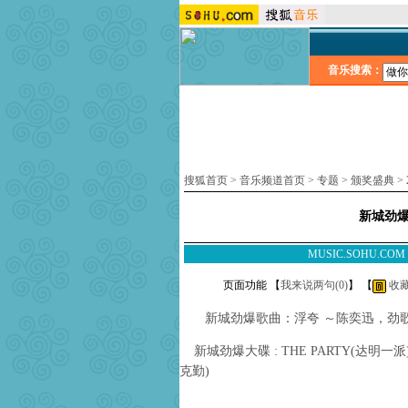
音乐搜索：
搜狐首页
>
音乐频道首页
>
专题
>
颁奖盛典
>
新城劲
MUSIC.SOHU.CO
页面功能 【
我来说两句(
0
)
】 【
收
新城劲爆歌曲：浮夸 ～陈奕迅，劲歌金
新城劲爆大碟 : THE PARTY(达明一派) 
克勤)