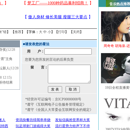
音乐热点推
揪”错
】 【
推荐
】【字体：
大
中
小
】【
打印
】 【
关闭
】
■
请发表您的看法
周奇奇 胡海泉-
夺奖
(12/28
用 户：
云霄”主角
您要为您所发的言论的后果负责
留 言：
乐坛新人
(12/28
8 12:15)
Z等待结果
19日全程直播
*经营许可证编号：京ICP00000008号
*遵守《互联网电子公告服务管理规定》
*遵守《全国人大常委会互联网安全的规定》
2007VITAS