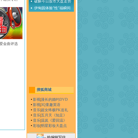
破解今日股市大盘走势
伊甸园体验"性"福瞬间
至爱金曲评选
搜狐商城
•
影视
|
漫长的婚约DVD
•
影视
|
3Q童趣英语
•
音乐
|
超女终极PK送礼
•
音乐
|
五月天《知足》
•
音乐
|
温岚《爱回温》
•
彩妆
|
明星彩妆大盘点
-- 给编辑写信