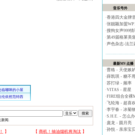
音乐号外
·
香港四大金牌
·
张靓颖加盟WP
·
搜狗女声999
·
第49届格莱美
·
声色杂志-法兰
最新MV点播
·
曹格 - 天使嫉
·
薛凯琪 - 糖不
·
苏打绿 - 频率
·
VITAS - 星星
·
FIRE组合全裸MV 
·
飞轮海 - 超喜
·
李宇春 - 冰菊
·
S.H.E. - 怎么办
新闻.
·
庞龙 - 圆月亮
·
孙悦 - 亲亲宝