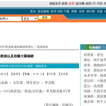
搜狐首页
-
新闻
-
体育
-
娱乐圈
-
财经
-
IT
-
汽车
-
音乐
|
音乐新闻
|
歌手
试听
下载
|
荐碟
|
乐评
|
排行榜
|
专题
|
2005香港新城劲爆颁奖典礼
>
现场报道
经典视听
·
孙燕姿 - 逆光
爆歌曲以及劲爆大碟揭晓
·
黄征 - 绝不放
·
袁泉 - 拥抱的
M 2005年12月25日21:00 来源：搜狐音乐
·
何炅 - 那段岁
藏本文
】 【
推荐
】【字体：
大
中
小
】【
打印
】 【
关闭
】
·
水木年华 - 借
·
安以轩 - 小脸
曲 ～ 古巨基，情非首尔 ～ 李克勤
·
蓝沁 - 浅浅爱
/ U87(陈奕迅) / 星战(古巨基) / 李克勤演奏厅(李
·
何静 - 不想不
·
侯湘婷 - 真的
·
施文斌 - 秋千
(责任编辑：刘越洋)