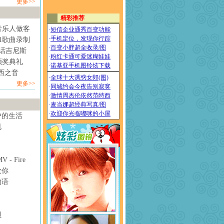
更多>>
音乐人做客
1歌曲录制
情话吉尼斯
颁奖典礼
西之音
更多>>
妒的生活
甩
- Fire
欢你
物语
贝