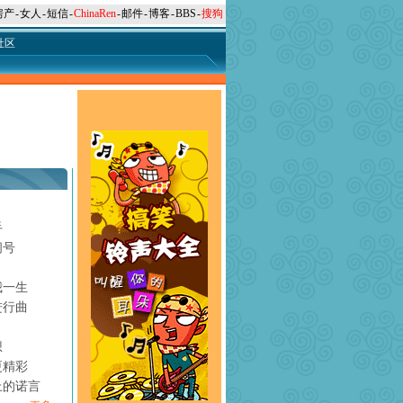
房产
-
女人
-
短信
-
ChinaRen
-
邮件
-
博客
-
BBS
-
搜狗
社区
手
问号
月
我一生
进行曲
想
更精彩
上的诺言