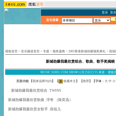
音乐
|
音
音乐搜索：
搜狐首页
>
音乐频道首页
>
专题
>
颁奖盛典
>
2005香港新城劲爆颁奖典礼
>
现场
新城劲爆我最欣赏组合、歌曲、歌手奖揭晓
MUSIC.SOHU.COM 2005年12月25日23:55 来源：搜
页面功能 【
我来说两句(
0
)
】 【
收藏本文
】 【
推荐
】【字体：
大
中
小
新城劲爆我最欣赏组合 :TWINS
新城劲爆我最欣赏歌曲 :浮夸 （陈奕迅）
新城劲爆我最欣赏女歌手 :容祖儿