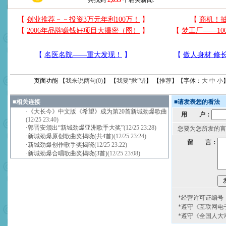
共找到
2,035
个相关新闻.
页面功能 【
我来说两句(
0
)
】 【
我要“揪”错
】 【
推荐
】【字体：
大
中
小
■
相关连接
■
请发表您的看法
·
《大长今》中文版《希望》成为第20首新城劲爆歌曲
用 户：
(12/25 23:40)
·
郭晋安颁出“新城劲爆亚洲歌手大奖”
(12/25 23:28)
您要为您所发的言
·
新城劲爆原创歌曲奖揭晓(共4首)
(12/25 23:24)
留 言：
·
新城劲爆创作歌手奖揭晓
(12/25 23:22)
·
新城劲爆合唱歌曲奖揭晓(3首)
(12/25 23:08)
*经营许可证编号：京
*遵守《互联网电
*遵守《全国人大