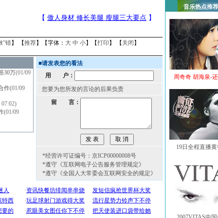
音乐热点推
揪”错
】 【
推荐
】【字体：
大
中
小
】【
打印
】 【
关闭
】
■
请发表您的看法
30万
(01/09
用 户：
周奇奇 胡海泉-
合作
(01/09
您要为您所发的言论的后果负责
留 言：
 07:02)
作
(01/09
19日全程直播
*经营许可证编号：京ICP00000008号
*遵守《互联网电子公告服务管理规定》
*遵守《全国人大常委会互联网安全的规定》
2007VITAS