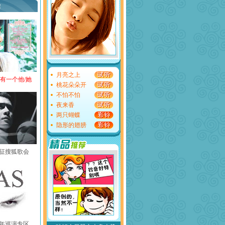
荐
月亮之上
还有一个他/她
桃花朵朵开
不怕不怕
夜来香
两只蝴蝶
隐形的翅膀
黄征搜狐歌会
中国年巡演专区