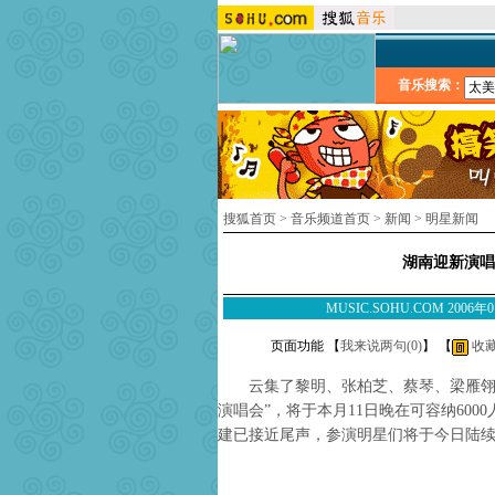
音乐搜索：
搜狐首页
>
音乐频道首页
>
新闻
>
明星新闻
湖南迎新演唱
MUSIC.SOHU.COM 200
页面功能 【
我来说两句(
0
)
】 【
收
云集了黎明、张柏芝、蔡琴、梁雁翎等明
演唱会”，将于本月11日晚在可容纳60
建已接近尾声，参演明星们将于今日陆