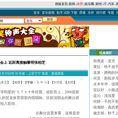
搜狐首页
-
新闻
-
体育
-
娱乐圈
-
财经
-
IT
-
汽车
-
音乐
|
音乐新闻
|
歌手
试听
下载
|
荐碟
|
乐评
|
排行榜
|
专题
|
经典视听
·
孙燕姿 - 逆光
会上 近距离接触黎明张柏芝
·
黄征 - 绝不放
·
袁泉 - 拥抱的
6年01月10日09:36 作者：上官宁宁 来源：潇湘晨报
·
何炅 - 那段岁
藏本文
】 【
推荐
】【字体：
大
中
小
】【
打印
】 【
关闭
】
·
水木年华 - 借
·
安以轩 - 小脸
星的“ＥＴＶ十年经视，拾阶而上，2006迎新
·
蓝沁 - 浅浅爱
00人的贺龙体育馆室内馆唱响。目前演唱会的舞台搭
·
何静 - 不想不
续投入彩排。
·
侯湘婷 - 真的
从舞台设置来看，这将是首
·
施文斌 - 秋千