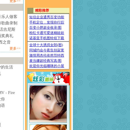
更多>>
音乐人做客
1歌曲录制
情话吉尼斯
颁奖典礼
西之音
更多>>
妒的生活
甩
- Fire
欢你
物语
贝