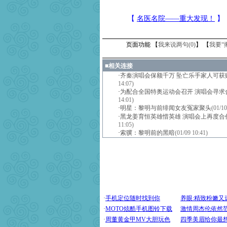
页面功能 【
我来说两句(
0
)
】 【
我要“
■
相关连接
·
齐秦演唱会保额千万 坠亡乐手家人可获赔
14:07)
·
为配合全国特奥运动会召开 演唱会寻求
14:01)
·
明星：黎明与前绯闻女友冤家聚头
(01/10
·
黑龙姜育恒英雄惜英雄 演唱会上再度合
11:05)
·
索骥：黎明前的黑暗
(01/09 10:41)