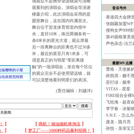
场观众不必携带望远镜就可清晰
观看到的演唱会。演唱会导演谢
音乐号外
棣森介绍，此次演唱会采用的是
·
香港四大金牌
圆形舞台，这在国内尚属首次。
·
张靓颖加盟WP
舞台位于贺龙体育馆室内馆中
·
搜狗女声999
央，直径10米，南北两侧各有一
·
第49届格莱美
条8米长的星光大道，观众席最
·
声色杂志-法兰
后一排离舞台的距离也不过30多
米，最近的甚至只有1米多，可
谓是真正的与明星“零距离接
最新MV点播
触”的一场演唱会，坐在每个区位
·
曹格 - 天使嫉
的观众完全不必使用望远镜，就
·
薛凯琪 - 糖不
可以清楚地看到明星们的表演。
·
苏打绿 - 频率
·
VITAS - 星星
(责任编辑：刘越洋)
·
FIRE组合全裸MV 
·
飞轮海 - 超喜
·
李宇春 - 冰菊
关新闻.
·
S.H.E. - 怎么办
·
庞龙 - 圆月亮
·
孙悦 - 亲亲宝