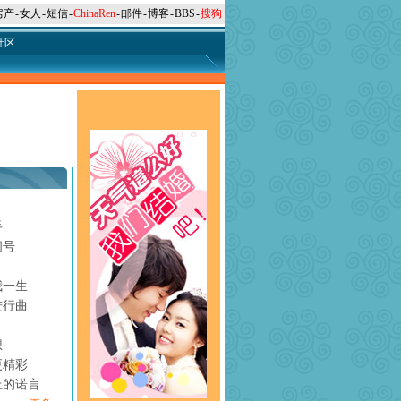
房产
-
女人
-
短信
-
ChinaRen
-
邮件
-
博客
-
BBS
-
搜狗
社区
手
问号
月
我一生
进行曲
想
更精彩
上的诺言