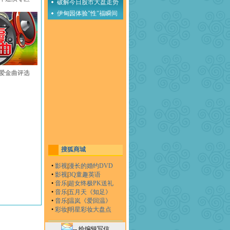
破解今日股市大盘走势
伊甸园体验"性"福瞬间
至爱金曲评选
搜狐商城
•
影视
|
漫长的婚约DVD
•
影视
|
3Q童趣英语
•
音乐
|
超女终极PK送礼
•
音乐
|
五月天《知足》
•
音乐
|
温岚《爱回温》
•
彩妆
|
明星彩妆大盘点
-- 给编辑写信