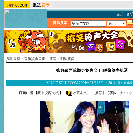
音乐
|
音
音乐搜索：
搜狐首页
>
音乐频道首页
>
新闻
>
明星新闻
张靓颖西单举办签售会 自嘲像签字机器
MUSIC.SOHU.COM 2006年01月16日14:50 来源：京
页面功能 【
我来说两句(
6
)
】 【
收藏本文
】 【
推荐
】【字体：
大
中
小