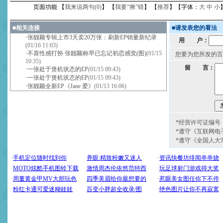
页面功能 【
我来说两句(
0
)
】 【
我要“揪”错
】 【
推荐
】【字体：
大
中
小
■
相关连接
■
请发表您的看法
·
张靓颖专辑上市3天卖20万张：刷新EP销量新纪录
用 户：
(01/16 11:03)
·
不喜性感打扮 张靓颖称早已忘记初恋感觉(图)
(01/15
您要为您所发的言
10:35)
留 言：
·
一张处于煲机状态的EP
(01/15 09:43)
·
一张处于煲机状态的EP
(01/15 09:43)
·
张靓颖全新EP《Jane 爱》
(01/13 16:06)
*经营许可证编号：京
*遵守《互联网电
*遵守《全国人大