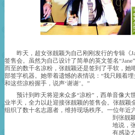
昨天，超女张靓颖为自己刚刚发行的专辑《Jan
签售会。虽然为自己设计了简单的英文签名“Jane
而至的数千名凉粉，张靓颖还是签到了手软，她
部签字机器。她带着遗憾的表情说：“我只顾着埋
和这些凉粉握手，说声‘谢谢’。”
预计到昨天将迎来众多“凉粉”，西单音像大
业半天，全力以赴迎接张靓颖的签售会。张靓颖
组织了数十名志愿者，维持现场秩序。
一位年近
到张靓
地说，
有感染