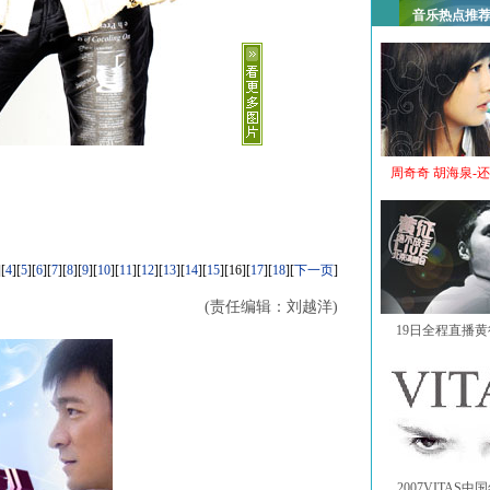
音乐热点推
周奇奇 胡海泉-
][
4
][
5
][
6
][
7
][
8
][
9
][
10
][
11
][
12
][
13
][
14
][
15
][16][
17
][
18
][
下一页
]
(责任编辑：刘越洋)
19日全程直播
2007VITAS