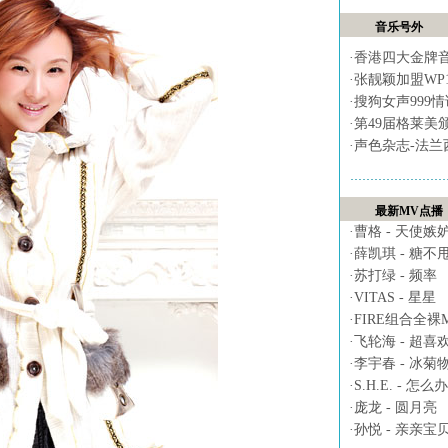
音乐号外
·
香港四大金牌
·
张靓颖加盟WP
·
搜狗女声999
·
第49届格莱美
·
声色杂志-法兰
最新MV点播
·
曹格 - 天使嫉
·
薛凯琪 - 糖不
·
苏打绿 - 频率
·
VITAS - 星星
·
FIRE组合全裸MV 
·
飞轮海 - 超喜
·
李宇春 - 冰菊
·
S.H.E. - 怎么办
·
庞龙 - 圆月亮
·
孙悦 - 亲亲宝