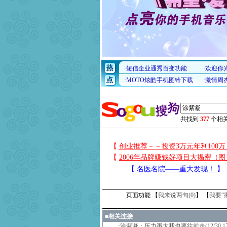
共找到
377
个相关
页面功能 【
我来说两句(
0
)
】 【
我要“
■
相关连接
·
涂紫凝：压力再大我也要往前走
(12/30 1