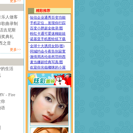
更多>>
音乐人做客
1歌曲录制
情话吉尼斯
颁奖典礼
西之音
更多>>
妒的生活
甩
- Fire
欢你
物语
贝