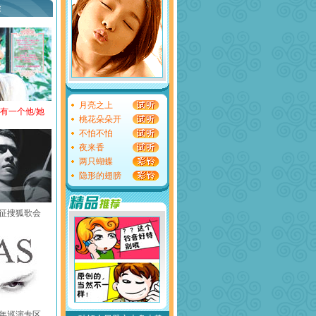
荐
月亮之上
还有一个他/她
桃花朵朵开
不怕不怕
夜来香
两只蝴蝶
隐形的翅膀
黄征搜狐歌会
中国年巡演专区