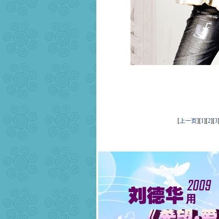
[
上一页
][
1
][
2
][
3