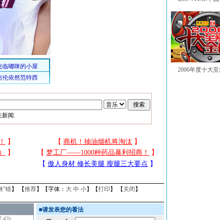
2006年度十大
新闻.
揪”错
】 【
推荐
】【字体：
大
中
小
】【
打印
】 【
关闭
】
■
请发表您的看法
7:43)