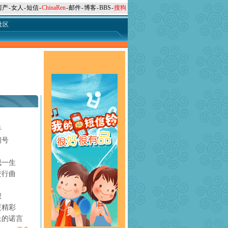
房产
-
女人
-
短信
-
ChinaRen
-
邮件
-
博客
-
BBS
-
搜狗
社区
手
问号
月
我一生
进行曲
想
更精彩
上的诺言