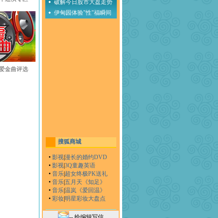
破解今日股市大盘走势
伊甸园体验"性"福瞬间
至爱金曲评选
搜狐商城
•
影视
|
漫长的婚约DVD
•
影视
|
3Q童趣英语
•
音乐
|
超女终极PK送礼
•
音乐
|
五月天《知足》
•
音乐
|
温岚《爱回温》
•
彩妆
|
明星彩妆大盘点
-- 给编辑写信