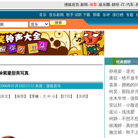
搜狐首页
-
新闻
-
体育
-
娱乐圈
-
财经
-
IT
-
汽车
-
音乐
|
音乐新闻
|
歌手
试听
下载
|
荐碟
|
乐评
|
排行榜
|
专题
|
经典视听
·
孙燕姿 - 逆光
涂紫凝甜美写真
·
黄征 - 绝不放
·
袁泉 - 拥抱的
M 2006年01月18日15:53 来源：搜狐音乐
·
何炅 - 那段岁
藏本文
】 【
推荐
】【字体：
大
中
小
】【
打印
】 【
关闭
】
·
水木年华 - 借
·
安以轩 - 小脸
·
蓝沁 - 浅浅爱
·
何静 - 不想不
·
侯湘婷 - 真的
·
施文斌 - 秋千