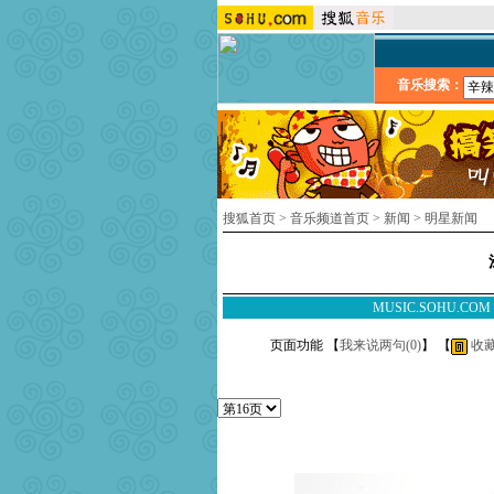
音乐搜索：
搜狐首页
>
音乐频道首页
>
新闻
>
明星新闻
MUSIC.SOHU.CO
页面功能 【
我来说两句(
0
)
】 【
收