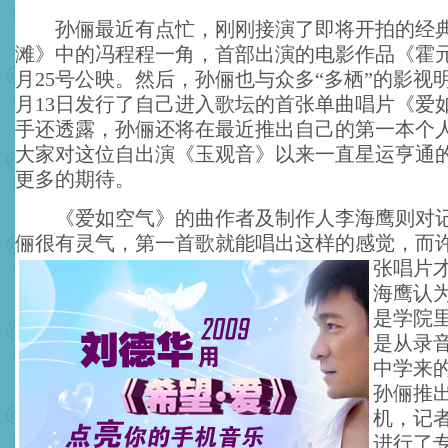
孙俪最近有点忙，刚刚接演了即将开拍的经典
滩》中的冯程程一角，首部出演的电影作品《霍
月25号公映。然后，孙俪也与众多“多栖”的影视
月13日发行了自己进入歌坛的首张单曲唱片《爱
手还透露，孙俪还将在最近推出自己的第一本个
大家对这位自出演《玉观音》以来一直星运亨通
更多的期待。
《爱如空气》的曲作者及制作人李海鹰则对记
俪很有灵气，第一首歌就能唱出这样的感觉，而
张唱片
海鹰认
是学院
是从录
中学来
孙俪推
机，记
进行了