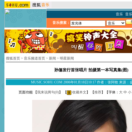
音乐
|
音
音乐搜索：
搜狐首页
>
音乐频道首页
>
新闻
>
明星新闻
孙俪发行首张唱片 拍摄第一本写真集(图)
MUSIC.SOHU.COM 2006年01月18日10:17 作者：张阿牧 来
页面功能 【
我来说两句(
0
)
】 【
收藏本文
】 【
推荐
】【字体：
大
中
小