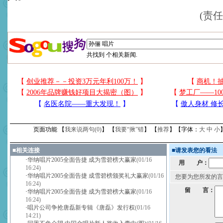
(责
共找到
个相关新闻.
页面功能 【
我来说两句(
0
)
】 【
我要“揪”错
】 【
推荐
】【字体：
大
中
小
■
相关连接
■
请发表您的看法
·
华纳唱片2005全面告捷 成为雪碧榜大赢家
(01/16
用 户：
16:24)
·
华纳唱片2005全面告捷 成雪碧榜颁奖礼大赢家
(01/16
您要为您所发的言
16:24)
留 言：
·
华纳唱片2005全面告捷 成为雪碧榜大赢家
(01/16
16:24)
·
唱片公司争抢唐磊新专辑《唐磊》发行权
(01/16
14:21)