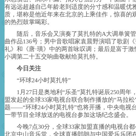
有远远超越自己年龄老到适度的分寸感和温暖优
质，堪称是他近年来在北京的上乘佳作，惊喜的
的热烈鼓掌喝彩。
随后，音乐会又演奏了莫扎特的A大调单簧管
曲作品136号；男中音歌唱家袁晨野演唱了歌剧
礼》和《唐·璜》中的两首咏叹调；最后是富于激
小调第二十五交响曲敬献给莫扎特。
今日关注
“环球24小时莫扎特”
1月27日是奥地利“乐圣”莫扎特诞辰250周年
盟发起的全球33家电视台联合制作播放的“马拉松
题——“环球24小时莫扎特”也将开播，中央电视
一带节目全球放送的电视台参加这场纪念盛会。
今晚7点30分，全球33家加盟直播的电视台都
北京中山音乐堂，全球直播郎朗与中国爱乐乐团