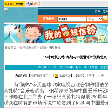
音乐
|
音
音乐搜索：
搜狐首页
>
音乐频道首页
>
新闻
>
明星新闻
“24小时莫扎特”郎朗与中国爱乐昨预热北京
MUSIC.SOHU.COM 2006年01月27日07:33 来源：北
页面功能 【
我来说两句(
0
)
】 【
收藏本文
】 【
推荐
】【字体：
大
中
小
为“预热”今天全球33家电视台联合制作播放的
莫扎特”音乐会演出，钢琴家郎朗与中国爱乐乐团
下昨晚在北京举办了一场纪念莫扎特诞辰250周年
观众在特有的声场环境中欣赏到了郎朗与中国爱