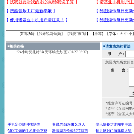
页面功能 【
我来说两句(
0
)
】 【
我要“揪”错
】 【
推荐
】【字体：
大
中
小
■
相关连接
■
请发表您的看法
·
“24小时莫扎特”今天环球接力(图)
(01/27 03:37)
用 户：
您要为您所发的言
留 言：
*经营许可证编号：京
*遵守《互联网电
*遵守《全国人大