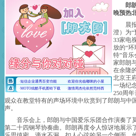
郎朗
晚预热
晨报讯
澄）为“
33家电
放的“环
特”音
家郎朗
在余隆
北京王
一场纪
250周
观众在教堂特有的声场环境中欣赏到了郎朗与中
声。
音乐会上，郎朗与中国爱乐乐团合作演奏了莫
第二十四钢琴协奏曲。郎朗再度令人惊讶地展示
乐思缜密、滴水不漏、扣人心弦的另一个侧面，