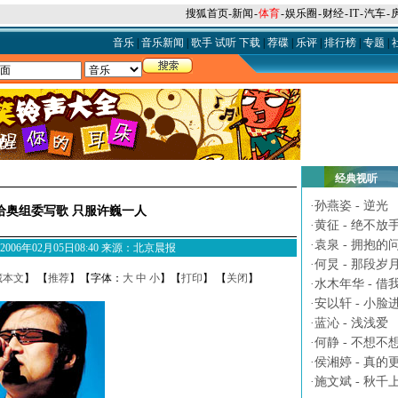
搜狐首页
-
新闻
-
体育
-
娱乐圈
-
财经
-
IT
-
汽车
-
音乐
|
音乐新闻
|
歌手
试听
下载
|
荐碟
|
乐评
|
排行榜
|
专题
|
经典视听
·
孙燕姿 - 逆光
给奥组委写歌 只服许巍一人
·
黄征 - 绝不放
·
袁泉 - 拥抱的
M 2006年02月05日08:40 来源：北京晨报
·
何炅 - 那段岁
藏本文
】 【
推荐
】【字体：
大
中
小
】【
打印
】 【
关闭
】
·
水木年华 - 借
·
安以轩 - 小脸
·
蓝沁 - 浅浅爱
·
何静 - 不想不
·
侯湘婷 - 真的
·
施文斌 - 秋千