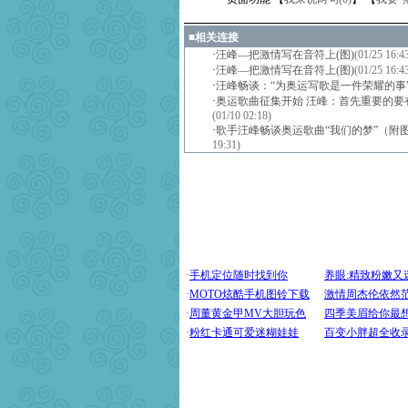
■
相关连接
·
汪峰—把激情写在音符上(图)
(01/25 16:4
·
汪峰—把激情写在音符上(图)
(01/25 16:4
·
汪峰畅谈：“为奥运写歌是一件荣耀的事
·
奥运歌曲征集开始 汪峰：首先重要的要
(01/10 02:18)
·
歌手汪峰畅谈奥运歌曲“我们的梦”（附
19:31)