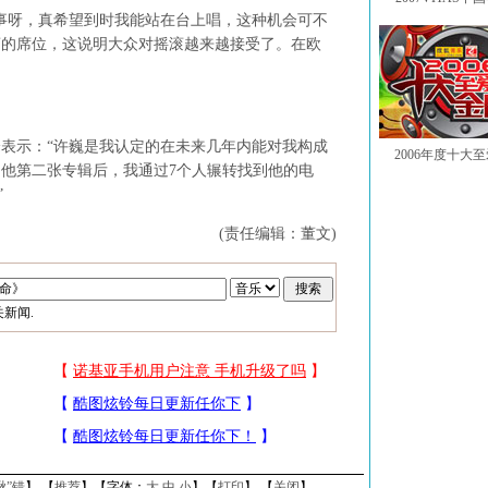
呀，真希望到时我能站在台上唱，这种机会可不
滚的席位，这说明大众对摇滚越来越接受了。在欧
示：“许巍是我认定的在未来几年内能对我构成
2006年度十大
他第二张专辑后，我通过7个人辗转找到他的电
”
(责任编辑：董文)
新闻.
揪”错
】 【
推荐
】【字体：
大
中
小
】【
打印
】 【
关闭
】