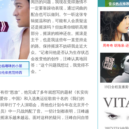
阅历的问题，我现在觉得激情不
音乐热点推
一定要靠躁动表现，通过词曲的
配合也可以做到。乍一听这张专
辑挺温和的，可能有人会质疑这
还是摇滚吗？但如果你细听高潮
部分，摇滚的精神还在。摇滚是
主干，也是我这些年一直坚持走
周奇奇 胡海泉-
的路。保持摇滚不妨碍我走近大
众。”记者问他是否认为生存状态
会改变他的创作，汪峰认真地回
答：“这个问题我想过，我觉得不
会。”
19日全程直播
些“怒放”，他完成了多年就想写的题材《长安街
我爱你，中国》和入选奥运征歌前十名的《我们的
深圳举行了个人演唱会，而他也计划今年在北京开个
动员》中一只战鸽配了音。一切计划都表明，汪峰越
的摇滚乐越来越远。面对这样的疑问，汪峰自问自答
2007VITAS