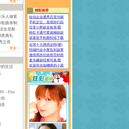
更多>>
音乐人做客
1歌曲录制
情话吉尼斯
颁奖典礼
西之音
更多>>
妒的生活
甩
- Fire
欢你
物语
贝