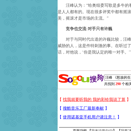
汪峰认为：“给奥组委写歌是多牛的事
是人人都有的。现在很多评奖中都有摇
美，摇滚才是市场的主流。”
竞争也交流·对手只有许巍
对于与同时代出道的许巍比较，汪峰表
威胁的人，这是件特刺激的事。在听过了
话，对他说，‘你是我认定的唯一对手。’
共找到
290
个相关
页面功能 【
我来说两句(
0
)
】 【
我要“