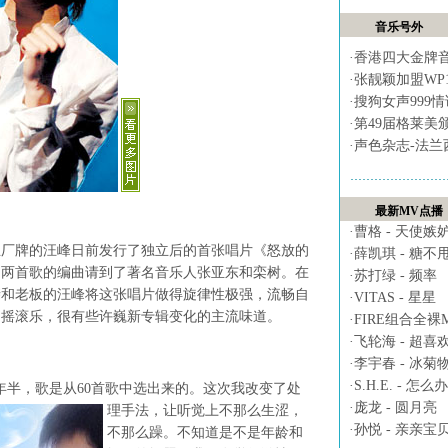
音乐号外
·
香港四大金牌
·
张靓颖加盟WP
·
搜狗女声999
·
第49届格莱美
·
声色杂志-法兰
最新MV点播
·
曹格 - 天使嫉
牌的汪峰日前发行了独立后的首张唱片《怒放的
·
薛凯琪 - 糖不
中两首歌的编曲请到了著名音乐人张亚东和栾树。在
·
苏打绿 - 频率
亲和老板的汪峰将这张唱片做得旋律性极强，流畅自
·
VITAS - 星星
的摇滚乐，很有些许巍新专辑变化的主流味道。
·
FIRE组合全裸MV 
·
飞轮海 - 超喜
·
李宇春 - 冰菊
·
S.H.E. - 怎么办
半，歌是从60首歌中选出来的。
这次我改变了处
·
庞龙 - 圆月亮
理手法，让听觉上不那么生涩，
·
孙悦 - 亲亲宝
不那么躁。不知道是不是年龄和