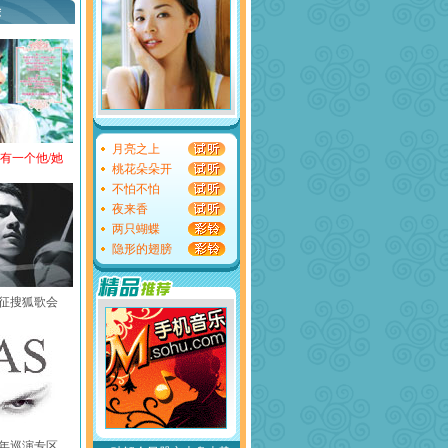
荐
月亮之上
还有一个他/她
桃花朵朵开
不怕不怕
夜来香
两只蝴蝶
隐形的翅膀
黄征搜狐歌会
中国年巡演专区