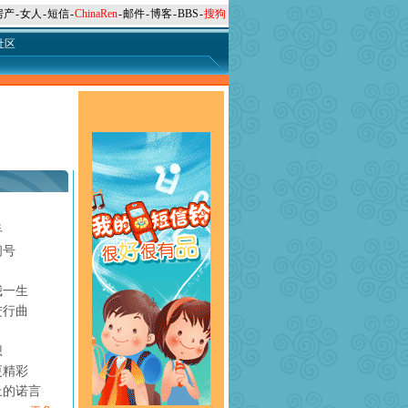
房产
-
女人
-
短信
-
ChinaRen
-
邮件
-
博客
-
BBS
-
搜狗
社区
手
问号
月
我一生
进行曲
想
更精彩
上的诺言