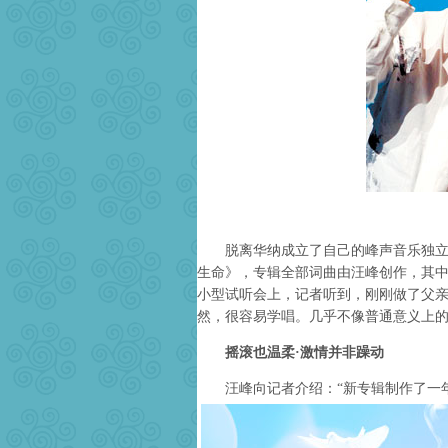
脱离华纳成立了自己的峰声音乐独立厂
生命》，专辑全部词曲由汪峰创作，其
小型试听会上，记者听到，刚刚做了父
然，很容易学唱。几乎不像普通意义上
摇滚也温柔·激情并非躁动
汪峰向记者介绍：“新专辑制作了一年