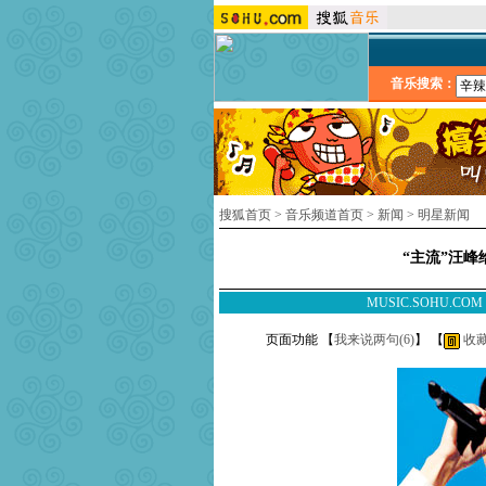
音乐搜索：
搜狐首页
>
音乐频道首页
>
新闻
>
明星新闻
“主流”汪峰
MUSIC.SOHU.CO
页面功能 【
我来说两句(
6
)
】 【
收