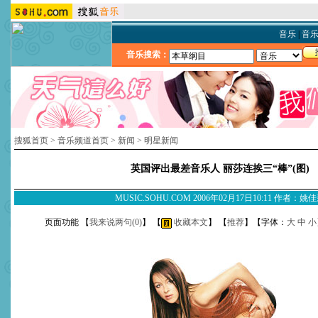
音乐
|
音
音乐搜索：
搜狐首页
>
音乐频道首页
>
新闻
>
明星新闻
英国评出最差音乐人 丽莎连挨三“棒”(图)
MUSIC.SOHU.COM 2006年02月17日10:11 作者：姚
页面功能 【
我来说两句(
0
)
】 【
收藏本文
】 【
推荐
】【字体：
大
中
小