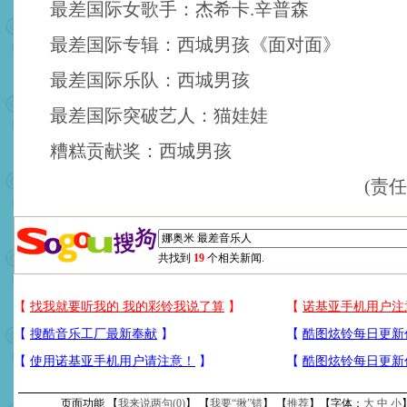
最差国际女歌手：杰希卡.辛普森
最差国际专辑：西城男孩《面对面》
最差国际乐队：西城男孩
最差国际突破艺人：猫娃娃
糟糕贡献奖：西城男孩
(责
共找到
19
个相关新闻.
页面功能 【
我来说两句(
0
)
】 【
我要“揪”错
】 【
推荐
】【字体：
大
中
小