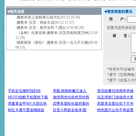
■
相关连接
■
请发表您的看法
·
娜奥米坐上金刚掌心就大红
(01/23 10:50)
用 户：
·
娜奥米·沃茨：绝处生花
(01/12 11:27)
·
娜奥米·沃茨：新邦女郎？(图)
(12/30 08:28)
您要为您所发的言
·
《金刚》伦敦首映 娜奥米-沃茨亮相风情万种
(12/10
留 言：
12:29)
·
独家探班《面纱》 娜奥米-沃茨一点儿不大腕
(09/30
08:13)
*经营许可证编号：京
*遵守《互联网电
*遵守《全国人大