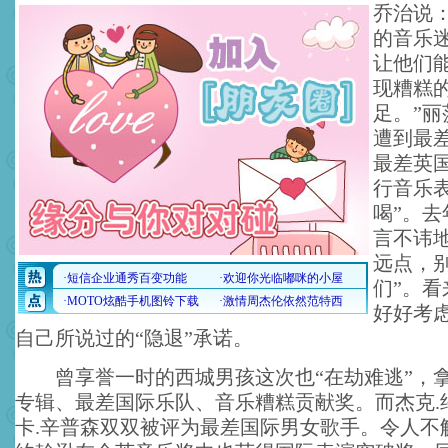
乔治说
的音乐
让他们
现糟糕
足。”丽
遭到最
最差英
行音乐
喝”。
言不讳
远点，
们”。
好好考
自己所说过的“隐退”承诺。
曾享誉一时的西城男孩这次也“在劫难逃”，
专辑、最差国际乐队、音乐糟糕贡献奖。而杰克.
卡.辛普森双双被评为最差国际男女歌手。令人不