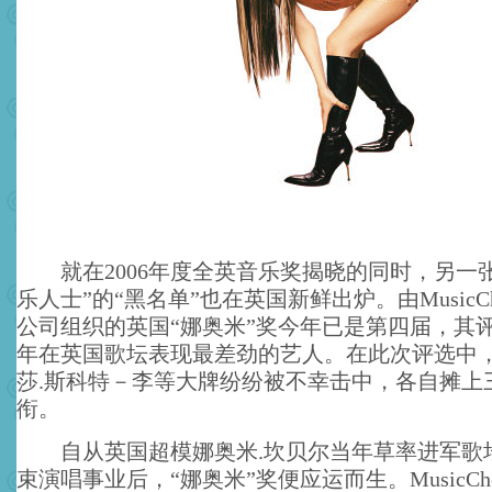
就在2006年度全英音乐奖揭晓的同时，另一张
乐人士”的“黑名单”也在英国新鲜出炉。由MusicCh
公司组织的英国“娜奥米”奖今年已是第四届，其
年在英国歌坛表现最差劲的艺人。在此次评选中
莎.斯科特－李等大牌纷纷被不幸击中，各自摊上三
衔。
自从英国超模娜奥米.坎贝尔当年草率进军歌
束演唱事业后，“娜奥米”奖便应运而生。
MusicC