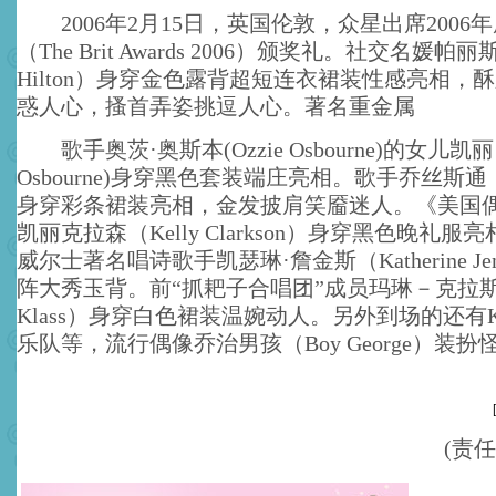
2006年2月15日，英国伦敦，众星出席2006
（The Brit Awards 2006）颁奖礼。社交名媛帕丽
Hilton）身穿金色露背超短连衣裙装性感亮相，
惑人心，搔首弄姿挑逗人心。著名重金属
歌手奥茨·奥斯本(Ozzie Osbourne)的女儿凯丽·
Osbourne)身穿黑色套装端庄亮相。歌手乔丝斯通（Jo
身穿彩条裙装亮相，金发披肩笑靥迷人。《美国
凯丽克拉森（Kelly Clarkson）身穿黑色晚礼
威尔士著名唱诗歌手凯瑟琳·詹金斯（Katherine Je
阵大秀玉背。前“抓耙子合唱团”成员玛琳－克拉斯（M
Klass）身穿白色裙装温婉动人。另外到场的还有Kaise
乐队等，流行偶像乔治男孩（Boy George）装
(责