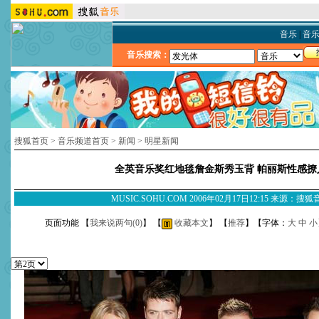
音乐
|
音
音乐搜索：
搜狐首页
>
音乐频道首页
>
新闻
>
明星新闻
全英音乐奖红地毯詹金斯秀玉背 帕丽斯性感撩
MUSIC.SOHU.COM 2006年02月17日12:15 来源：搜
页面功能 【
我来说两句(
0
)
】 【
收藏本文
】 【
推荐
】【字体：
大
中
小