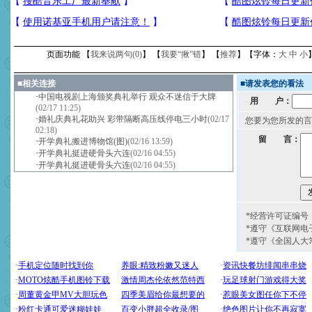
页面功能 【
我来说两句(
0
)
】 【
我要“揪”错
】 【
推荐
】【字体：
大
中
小
■
相关连接
■
请发表您的看法
·
中国电视剧上海颁奖典礼举行 观众不迷信于大牌
用 户：
(02/17 11:25)
·
婚礼庆典礼花助兴 彩带隔断高压线停电三小时
(02/17
您要为您所发的言
02:18)
留 言：
·
开学典礼搬进博物馆(图)
(02/16 13:59)
·
开学典礼挺进硬骨头六连
(02/16 04:55)
·
开学典礼挺进硬骨头六连
(02/16 04:55)
*经营许可证编号：京
*遵守《互联网电
*遵守《全国人大