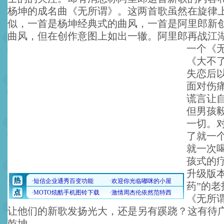
杨坤的成名曲《无所谓》。这两首歌虽然在旋律
似，一首是杨坤经典式的曲风，一首是阿里郎新
曲风，但在创作意图上如出一辙。
阿里郎再战江
一个《
《大不
失恋后
面对伤
谎言让
但男孩
一切。
了就一
就一次
孩式的
升级版
药”的
《无所
让他们的新歌发扬光大，还是另有蹊跷？这有待
乾坤。