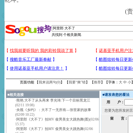
(
共找到
个相关新闻.
页面功能 【
我来说两句(
0
)
】 【
我要“揪”错
】 【
推荐
】【字体：
大
中
小
■
相关连接
■
请发表您的看法
·
熊艳:大不了从头再来 李光琦:下一个目标黑龙江
用 户：
(02/11 19:08)
·
央视《乡约》：大不了一无所有—张世家的故事
您要为您所发的言
(02/09 10:22)
留 言：
·
阿里郎《大不了》拍MV 俊男美女大跳热舞(图)
(02/06
15:37)
·
阿里郎《大不了》拍MV 俊男美女大跳热舞
(02/06