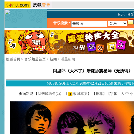
音乐
|
音
音乐搜索：
搜狐首页
>
音乐频道首页
>
新闻
>
明星新闻
阿里郎《大不了》涉嫌抄袭杨坤《无所谓》
MUSIC.SOHU.COM 2006年02月22日10:58 来源：搜
页面功能 【
我来说两句(
2
)
】 【
收藏本文
】 【
推荐
】【字体：
大
中
小