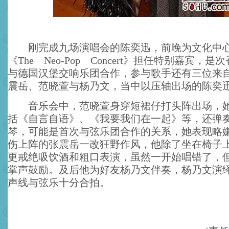
刚完成九场演唱会的陈奕迅，前晚为文化中心
《The Neo-Pop Concert》担任特别嘉宾，
与德国汉堡交响乐团合作，参与歌手还有三位来
震岳、范晓萱与杨乃文，当中以压轴出场的陈奕
音乐会中，范晓萱身穿短裙仔打头阵出场，她
括《自言自语》、《我要我们在一起》等，还弹
琴，可能是首次与弦乐团合作的关系，她表现略
伤上阵的张震岳一改狂野作风，他除了坐在椅子
更戒绝吸饮酒和粗口表演，虽然一开始唱错了，
掌声鼓励。及后他为好友杨乃文伴奏，杨乃文演
声线与弦乐十分合拍。