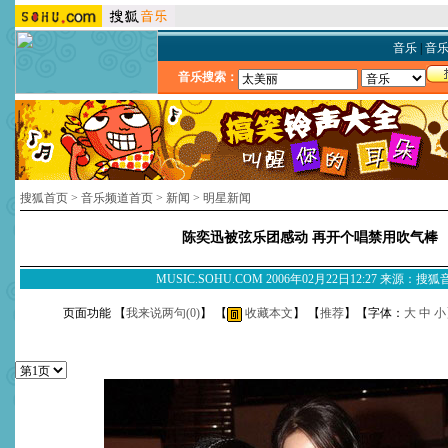
音乐
|
音
音乐搜索：
搜狐首页
>
音乐频道首页
>
新闻
>
明星新闻
陈奕迅被弦乐团感动 再开个唱禁用吹气棒
MUSIC.SOHU.COM 2006年02月22日12:27 来源：搜
页面功能 【
我来说两句(
0
)
】 【
收藏本文
】 【
推荐
】【字体：
大
中
小