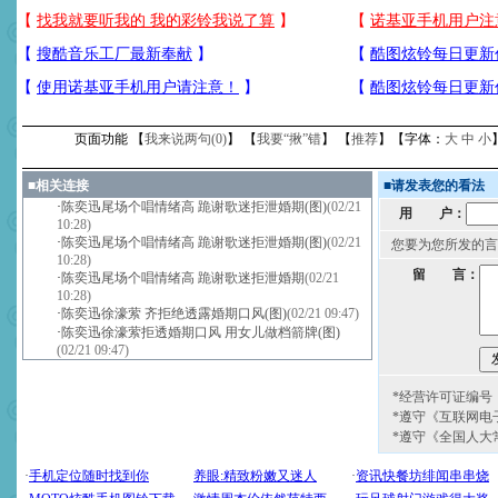
页面功能 【
我来说两句(
0
)
】 【
我要“揪”错
】 【
推荐
】【字体：
大
中
小
■
相关连接
■
请发表您的看法
·
陈奕迅尾场个唱情绪高 跪谢歌迷拒泄婚期(图)
(02/21
用 户：
10:28)
·
陈奕迅尾场个唱情绪高 跪谢歌迷拒泄婚期(图)
(02/21
您要为您所发的言
10:28)
留 言：
·
陈奕迅尾场个唱情绪高 跪谢歌迷拒泄婚期
(02/21
10:28)
·
陈奕迅徐濠萦 齐拒绝透露婚期口风(图)
(02/21 09:47)
·
陈奕迅徐濠萦拒透婚期口风 用女儿做档箭牌(图)
(02/21 09:47)
*经营许可证编号：京
*遵守《互联网电
*遵守《全国人大