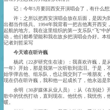
记：今年5月要回西安开演唱会了，有什么想
许：之所以把西安演唱会放在后面，是因为我
出都当作练兵。1994年我背着一把吉他离开西安
起航的地方。我在这里组织的第一支乐队“飞”中
动，他们都希望能和我在故乡把演唱会办好。本
记者刘哲采写
今天谁在听许巍
杨武（22岁研究生在读）：我喜欢许巍，是
一年》开始，那是我第一次听歌到流泪。于是，不
始学弹吉他、组乐队，也让我交到了一堆朋友，
现在仍在听许巍，我和他一起成长了，他永远是
余明（30岁媒体从业人员）：从《在别处》
歌中的忧伤打动，直到现在。他忧伤，我忧伤，
暖。