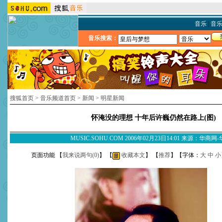
音乐
|
音
音乐搜索：
搜狐首页
>
音乐频道首页
>
新闻
>
明星新闻
怀淹没的理想 十年后许巍仍然在路上(图)
MUSIC.SOHU.COM 2006年02月23日14:01 来源：华商网
页面功能 【
我来说两句(
0
)
】 【
收藏本文
】 【
推荐
】【字体：
大
中
小