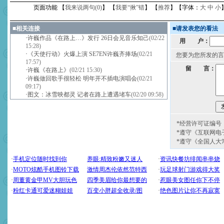
页面功能 【
我来说两句(
0
)
】 【
我要“揪”错
】 【
推荐
】【字体：
大
中
小
■
相关连接
■
请发表您的看法
·
许巍作品《在路上…》发行 26日会见音乐知己
(02/22
用 户：
15:28)
·
《天使行动》火爆上演 SE7EN许巍齐捧场
(02/21
您要为您所发的言
17:57)
留 言：
·
许巍《在路上》
(02/21 15:30)
·
许巍做回歌手很轻松 明年开不插电演唱会
(02/21
09:17)
·
图文：冰雪映都灵 记者在路上遭遇堵车
(02/20 09:58)
*经营许可证编号：京
*遵守《互联网电
*遵守《全国人大