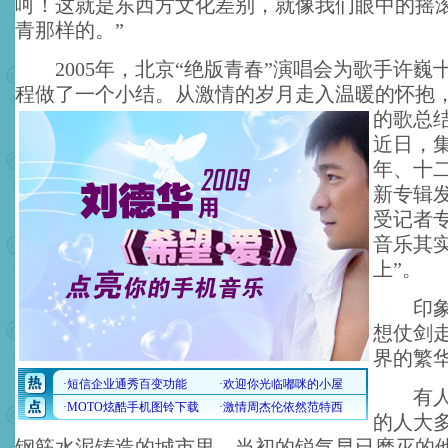
呵！这就是东西方文化差别，就像我们眼中的摇
青那样的。”
2005年，北京“绝版青春”演唱会为歌手许巍
程做了一个小结。从激情的岁月走入温暖的怀抱
的歌总
近日，
年、十
新专辑
受记者
音乐其
上”。
印象·
想仗剑
界的繁华
有人说
的人大
钢筋水泥铸造的城市里，当初的锐气早已磨灭的