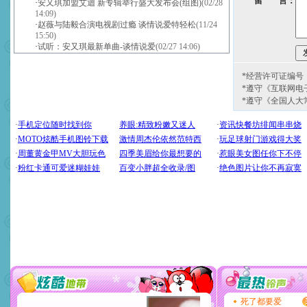
留 言：
·
安又琪加盟艾迴 新专辑举行盛大发布会(组图)
(02/28
14:09)
·
赵薇与陆毅合演电视剧过瘾 谈情说爱特轻松
(11/24
15:50)
·
试听：安又琪最新单曲-谈情说爱
(02/27 14:06)
*经营许可证编号：京
*遵守《互联网电
*遵守《全国人大