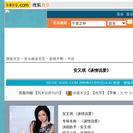
音乐
|
音
音乐搜索：
搜狐首页
>
音乐频道首页
>
新碟不断
>
华语
安又琪《谈情说爱》
MUSIC.SOHU.COM 2006年03月01日16:45 来源：搜
页面功能 【
我来说两句(
0
)
】 【
收藏本文
】 【
推荐
】【字体：
大
中
小
安又琪:《谈情说爱》
专辑名称：《谈情说爱》
演唱歌手：安又琪