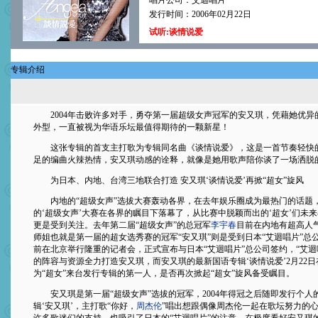
唱片公司：艾迴唱片
发行时间：2006年02月22日
试听:谈情说爱
专辑介绍
2004年击败许多对手，勇夺第一届超级女声冠军的安又琪，凭藉她优异
外型，一直被视为华语乐坛最值得期待的一颗新星！
这张专辑的首支主打歌为专辑同名曲《谈情说爱》，这是一首节奏轻快
足的编曲火辣热情，安又琪动感的诠释，就像是她用歌声陪你谈了一场洒脱
为日本、内地、台湾三地联合打造 安又琪‘谈情说爱’再掀“超女”旋风
内地的“超级女声”选拔大赛轰动各界，在去年娱乐圈成为最热门的话题
的‘超级女声’大赛在各界的瞩目下落幕了，从比赛中脱颖而出的‘超女’们未
更是受到关注。去年第二届“超级女声”的总冠军
李宇春
目前在内地有超高人
师姐也就是第一届的超女选秀赛的冠军“安又琪”则是受到日本“艾迴唱片”总
前在北京举行隆重的记者会，正式宣布与日本“艾迴唱片”总公司签约，“艾迴
的阵容与资源全力打造安又琪，而安又琪的最新国语专辑‘谈情说爱’2月22
为“超女”来台发行专辑的第一人，是否再次掀起“超女”旋风备受瞩目。
安又琪是第一届“超级女声”选拔的冠军，2004年得冠之后随即发行个人
辑‘安又琪’，主打歌“你好，
周杰伦
”唱出想跟偶像周杰伦一起在歌坛努力的